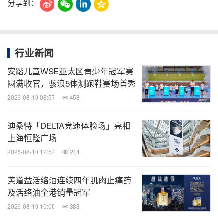
分享到：
行业新闻
安踏儿童WSE亚太区青少年冠军赛
圆满收官，骇浪5体测跑鞋赛场首秀
2026-08-10 08:57
458
迪桑特「DELTA竞速体验场」亮相
上海恒隆广场
2026-08-10 12:54
244
黄道益活络油连续四年肌肉止痛药
及活络油全港销量冠军
2026-08-10 10:00
383