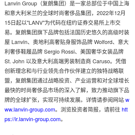
Lanvin Group（复朗集团）是一家总部位于中国上海
和意大利米兰的全球时尚奢侈品集团，2022年12月
15日起以"LANV"为代码在纽约证券交易所上市交
易。复朗集团旗下品牌包括法国历史悠久的高级时装
屋 Lanvin、奥地利高奢贴身服饰品牌 Wolford、意大
利奢侈鞋履品牌 Sergio Rossi、美国奢华女装品牌
St. John 以及意大利高端男装制造商 Caruso。凭借
创新理念和与行业领先合作伙伴建立的独特战略联
盟，复朗集团通过战略投资、产业运营和对全球增长
最快的时尚奢侈品市场的深入了解，致力推动旗下品
牌的全球扩张，实现可持续发展。详情请参阅网站
w
ww.lanvin-group.com
。浏览投资者简报，请前往
htt
ps://ir.lanvin-group.com
。