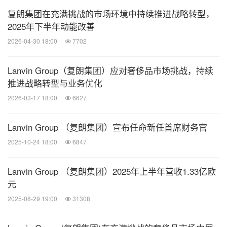
复朗集团在充满挑战的市场环境中持续推进战略转型，
2025年下半年动能改善
2026-04-30 18:00
7702
Lanvin Group（复朗集团）应对奢侈品市场挑战，持续
推进战略转型与业务优化
2026-03-17 18:00
6627
Lanvin Group （复朗集团）宣布任命新任首席财务官
2025-10-24 18:00
6847
Lanvin Group （复朗集团）2025年上半年营收1.33亿欧
元
2025-08-29 19:00
31308