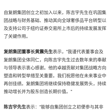
自复朗集团创立之初加入以来，陈吉宇先生在巩固集
团战略与财务基础、推动其向全球奢侈品平台转型以
及支持公司于纽约证券交易所上市后的持续发展发挥
了关键作用。
表示，"我谨代表董事会及
复朗集团董事长黄震先生
复朗集团全体同仁，向陈吉宇先生过去数年来的奉献
与领导表示衷心感谢。他的卓越贡献对集团战略方向
塑造和转型举措至关重要。我们祝愿他在未来事业中
再创佳绩。复朗集团将继续保持稳健发展势头，持续
推动增长并为股东创造长期价值。"
表示："能够自集团创立之初便参与其非
陈吉宇先生