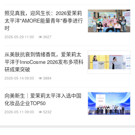
入消费者日常皮肤护理。此次入驻中国市场，正是瑷
照见真我，迎风生长：2026爱茉莉
丝特兰将这一愿景落地于更广阔场域的关键一
太平洋"AMORE能量青年"春季进行
步 —— 依托多元渠道网络与本土化战略，既为中国
时
消费者提供兼具安全性与功能性的产品，也为爱茉莉
2026-05-29 11:00
3627
太平洋深耕功效护肤领域筑牢支点。这不仅是对中国
市场需求的精准回应，更以科学实证的专业力，推动
从美肤抗衰到情绪香氛，爱茉莉太
平洋于InnoCosme 2026发布多项科
本土护肤行业向"健康可持续"进阶。未来，爱茉莉太
研成果突破
平洋将持续深耕皮肤科学研究，打造更便捷、更具个
2026-05-14 09:00
3884
性化、更贴合实际需求的购物体验，让消费者享受源
于健康根基的New Beauty。
向美新生｜爱茉莉太平洋入选中国
化妆品企业TOP50
关于爱茉莉太平洋
2026-05-11 09:00
5232
爱茉莉太平洋是一家拥有80年历史、总部位于韩国的