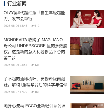
全球化妆品公司，旗下拥有30余个知名品牌，涵盖护
行业新闻
肤、彩妆、个人护理及保健等领域。集团以"铸就美
OLAY第6代超红瓶「自生年轻超能
丽世界"为使命，始终致力于科技创新，通过数字化
力」发布会举行
赋能和可持续发展战略，为全球消费者提供智慧化、
2026-08-06 18:45
612
个性化的产品与服务。凭借强大的研发实力和前瞻性
MONDEVITA 收购了 MAGLIANO
布局，爱茉莉太平洋持续引领美妆行业变革，推动自
母公司 UNDERSCORE 区的多数股
然、人类与企业的和谐共生。
权，这是新的意大利奢侈品平台的
第二步
自1992年进入中国以来，爱茉莉太平洋成功引入雪花
2026-08-06 23:53
438
秀、吕、兰芝、悦诗风吟、梦妆、AP嫒彬等品牌。
了不起的油橄榄叶：安修泽陇南溯
集团积极拓展多元零售渠道，融入数字化思维，快速
源，解构1瓶精华背后的科学与信仰
响应本土消费者需求。爱茉莉太平洋将继续秉持顾客
2026-08-07 17:00
461
至上的理念，坚持长期主义精神，努力让世界见证中
国之美，也让中国领略世界之美，共同推动中国美妆
随身心流动 ECCO全新轻训系列演