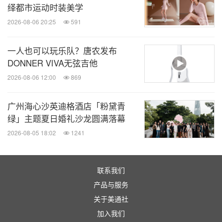
产业的高质量发展。
绎都市运动时装美学
2026-08-06 20:25
591
[1] 数据源于第三方测试机构；通过31名中国敏感皮肤女性，按照说明连续使用评估
一人也可以玩乐队？唐农发布
产品28天，结果表明产品具有120小时保湿功效，实际效果因人而异，测试时间：
DONNER VIVA无弦吉他
2024年1月4日 - 2024年2月1日。
2026-08-06 12:00
869
[2] 以韩国H&B卖场欧利芙洋2023-2024年的每日保湿柔护屏障修护霜年销售额为标
准
广州海心沙英迪格酒店「粉黛青
绿」主题夏日婚礼沙龙圆满落幕
[3] 专利号：第10-1018818号、第10-1527580号
2026-08-05 18:02
1241
[4] 结果源于离体皮肤测试ex vivo
[5] 数据源于第三方测试机构；通过31名中国敏感皮肤女性，按照说明连续使用评估
产品28天，结果表明产品具有10分钟修护屏障功效，实际效果因人而异，测试时
联系我们
间： 2024年1月4日 - 2024年2月1日。
产品与服务
关于美通社
加入我们