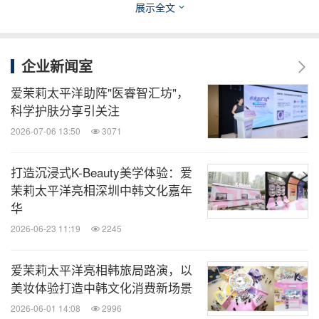
创新的神经酰胺修护技术，有效弥补神经酰胺长度，
展示全文
同时使皮肤屏障结构变得更加紧密和坚固；此外，产
品采用品牌核心技术DermaON®，这一创新性专利技
企业新闻室
[3]
术
能够模拟人体层状小体脂质结构，并通过填充皮
爱茉莉太平洋助阵"医睿智汇坊"，
肤屏障间隙，帮助神经酰胺成分在角质层中留存时间
科学护肤分享引关注
[4]
长达18小时
，有效增强屏障功能。临床测试结果表
2026-07-06 13:50
3071
[5]
明，使用后不久
即可感受到受损皮肤屏障的显著修
护效果，而持续使用更能获得渐进强化的保湿功效。
打造沉浸式K-Beauty美学体验：爱
茉莉太平洋亮相深圳中韩文化嘉年
与此同时，该系列同步推出每日保湿柔护水分面霜及
华
每日保湿柔护修护乳，以不同质地适应多种肤质的保
2026-06-23 11:19
2245
湿修护需求。
爱茉莉太平洋亮相韩旅局路演，以
秉承着"40年敏肌研究 成就肌肤健康之美"的美丽愿
美妆体验打造中韩文化消费新场景
景，瑷丝特兰致力于通过前沿科研，让"健康之美"融
2026-06-01 14:08
2996