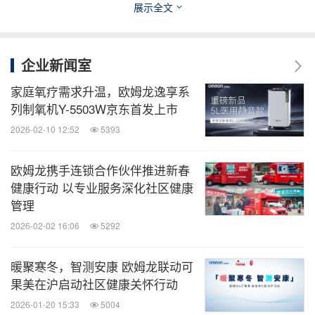
展示全文
推动健康管理解决方案的普及与创新。我们将通过更
智能的健康监测设备、更专业的健康知识分享，助力
师生及职场人群提升健康素养，为培养高素质人才、
企业新闻室
推进"健康中国2030"目标持续贡献力量。
家庭氧疗需求升温，欧姆龙逸享系
列制氧机Y-5503W京东首发上市
消息来源：欧姆龙健康医疗（中国）有限公司
2026-02-10 12:52
5393
医药健闻
欧姆龙携手连锁合作伙伴推进新春
健康行动 以专业服务深化社区健康
微信公众号“医药健闻”发布全球制药、医疗、
管理
大健康企业最新的经营动态。扫描二维码，
立即订阅！
2026-02-02 16:06
5292
暖聚寒冬，智测安康 欧姆龙联动可
关键词：
健康护理与医院
医疗设备
医疗药物
果美在沪启动社区健康关怀行动
2026-01-20 15:33
5004
分享到：