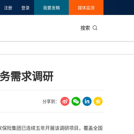
注册
登录
我要发稿
媒体监测
搜索
可持续发展
IT科技与互联网
日本
中国国际
零售业
韩国
务需求调研
碳中和
娱乐时尚与艺术
新加坡
企业扩张
环境
泰国
新质生产力
健康与医疗制药
财报
农业与制
美国临床肿瘤学会(ASCO)
通信业
企业社会
旅游与酒
分享到：
世界杯
会展
中国国际
房地产建
，大家保险集团已连续五年开展该调研项目，覆盖全国