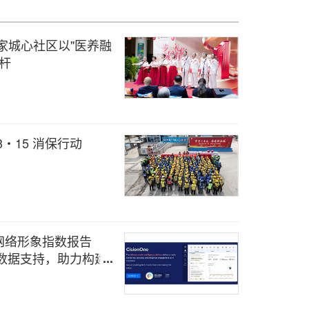
家城心社区以"医养融
标杆
・15 消保行动
网络形象指数报告
体数据支持，助力构建
系