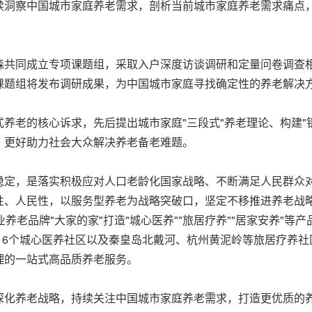
续洞察中国城市家庭养老需求，剖析当前城市家庭养老需求痛点
森共同成立专项课题组，采取入户深度访谈调研和定量问卷调查
课题组将发布调研成果，为中国城市家庭寻找确定性的养老解决
养老的核心诉求，先后提出城市家庭"三段式"养老理论、构建"
，更好助力社会大众解决养老备老难题。
稳定，是落实积极应对人口老龄化国家战略、不断满足人民群众
性、人民性，以服务型养老为战略突破口，坚定不移推进养老战略
业养老品牌"大家的家"打造"城心医养""旅居疗养""居家安养"
局16个城心医养社区以及秦皇岛北戴河、杭州黄泥岭等旅居疗养
理的一站式高品质养老服务。
深化养老战略，持续关注中国城市家庭养老需求，打造更优质的养