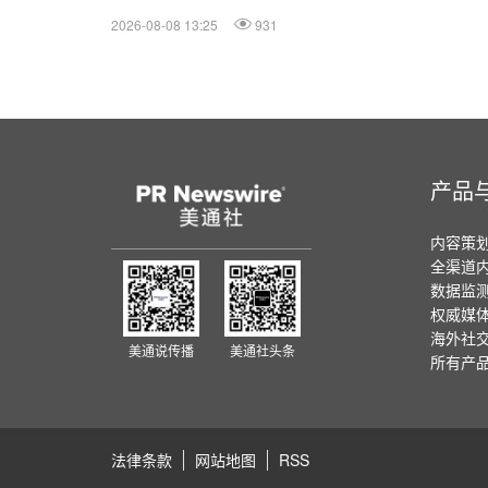
2026-08-08 13:25
931
产品
内容策
全渠道
数据监
权威媒
海外社
美通说传播
美通社头条
所有产
法律条款
网站地图
RSS