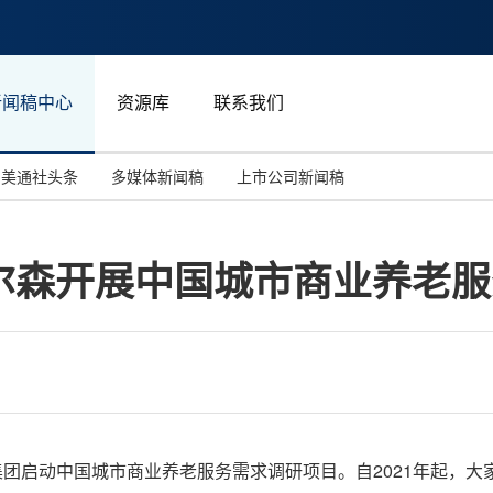
新闻稿中心
资源库
联系我们
美通社头条
多媒体新闻稿
上市公司新闻稿
国际消费电子展(CES)
汽车与交通
中国大陆
尔森开展中国城市商业养老服
投资并购
能源化工与环保
马来西亚
世界移动通信大会
教育与人力资源
澳大利亚
人工智能
体育
汉诺威工业博览会
广告营销传媒
家保险集团启动中国城市商业养老服务需求调研项目。自2021年起