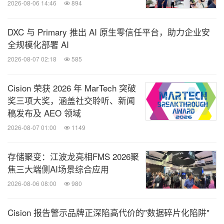
边界的拓宽。当机器一步一步将人类从劳作中解放出
2026-08-06 14:46
894
来，人类也在一步一步释放自身的潜能，创造新的文
DXC 与 Primary 推出 AI 原生零信任平台，助力企业安
明。
全规模化部署 AI
2026-08-07 02:18
585
今天，我们来到了人类智慧和人工智能的交汇点，人
和机器的坐标又将面临一次位移。这何尝不是在推动
Cision 荣获 2026 年 MarTech 突破
人类智慧的又一次"飞跃"呢？
奖三项大奖，涵盖社交聆听、新闻
稿发布及 AEO 领域
（结语）
2026-08-07 01:00
1149
存储聚变：江波龙亮相FMS 2026聚
各位嘉宾，工业AI的时代窗口已经打开。工业的"底
焦三大端侧AI场景综合应用
层操作系统"正在被基础模型和智能体重新书写。它
2026-08-06 08:00
980
也许不像消费级AI那样占据热搜头条，却以低调而强
大的方式，孕育着一场意义深远、气势磅礴的产业革
Cision 报告警示品牌正深陷高代价的"数据碎片化陷阱"
命。