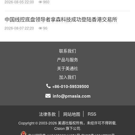
2026-08-05 22:00
960
让我们一起投身这场科技创新的盛宴，共同开创一个
中国线控底盘领导者拿森科技成功登陆香港交易所
充满无限想象的工业新纪元！
2026-08-07 22:20
96
谢谢大家。
联系我们
产品与服务
关于美通社
加入我们
+86-010-59539500
info@prnasia.com
法律条款
网站地图
RSS
Copyright © 2003-2026 美通社版权所有，未经许可不得转载.
Cision
旗下公司.