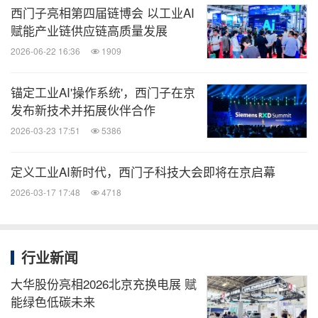
伴们共同打造一个开放的工业智能体生态，通过西门
西门子亮相第四届链博会 以工业AI
赋能产业链供应链高质量发展
子开放式数字商业平台Xcelerator，来实现共享、共
2026-06-22 16:36
1909
创和共赢。
锚定工业AI'操作系统'，西门子在京
人与
AI
互融共生，推动人类智慧的再次飞跃
发布新技术并拓展伙伴合作
2026-03-23 17:51
5386
经常有人在问：在这样的未来，人是否会被AI取代？
定义工业AI新时代，西门子科技大会即将在京启幕
我的答案始终是：不可能完全取代。因为只有人才能
2026-03-17 17:48
4718
用心灵去共情他人、洞悉万物；只有人才会在好奇心
的驱动下不断探索未知、勇往直前。
行业新闻
过去170多年里，西门子穿越了3次工业革命。历史一
大华股份亮相2026北京充换电展 赋
再证明，每一次技术的飞跃，都是对想象力和生产力
能绿色低碳未来