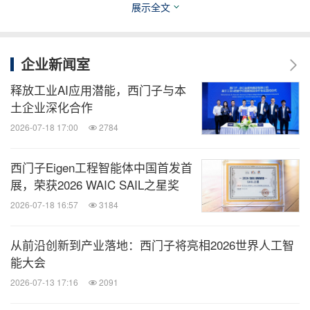
展示全文
体
。在1,200度高温下，它能解读实时参数变化，给
出调优建议。自"上岗"以来，智能体推荐参数的采纳
率已达到94%以上，冰铜品位的稳定性提升了15%。
企业新闻室
从"经验炼铜"到"AI炼铜"，是质量和效率的双双提
释放工业AI应用潜能，西门子与本
升
。
土企业深化合作
2026-07-18 17:00
2784
在可以想象的未来，以基础模型为底座，大大小小的
工业AI将以智能体的形态活跃在千行百业。它们各有
西门子Eigen工程智能体中国首发首
展，荣获2026 WAIC SAIL之星奖
专长，又彼此协作，组合成千变万化的"全能战队"。
2026-07-18 16:57
3184
到那时，人只需要发挥想象提出创意，剩下的事，都
可以交给智能体。
从前沿创新到产业落地：西门子将亮相2026世界人工智
能大会
中国具有丰富的工业场景和优秀的AI创新人才，正是
2026-07-13 17:16
2091
孵化智能体的热土。我们期待和广大的客户、生态伙