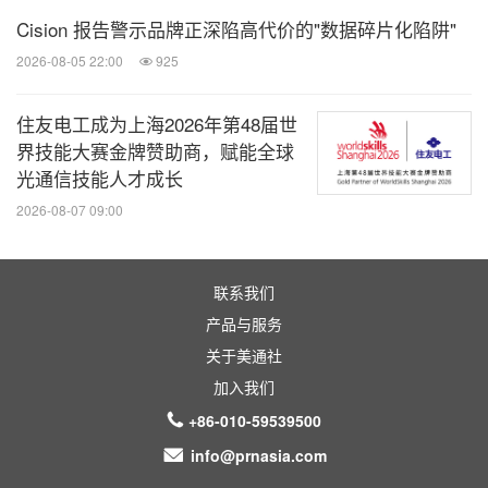
碳先锋计划"发布四周年。西门子目前在中国已拥有
Cision 报告警示品牌正深陷高代价的"数据碎片化陷阱"
11 家工信部认证的国家级绿色工厂，帮助上万家客
2026-08-05 22:00
925
户实现节能减排增效，并助力超过 500 家重点供应商
加速减碳，持续以实际行动兑现对中国可持续发展的
住友电工成为上海2026年第48届世
长期承诺。
界技能大赛金牌赞助商，赋能全球
光通信技能人才成长
2026-08-07 09:00
如需了解更多信息，请访问西门子中国网站：
www.si
emens.com.cn
。
敬请关注西门子中国官方微信"西门子中国"。
联系我们
如需了解西门子案例故事，请关注西门子故事网站：
产品与服务
www.siemens.com.cn/stories
关于美通社
。
加入我们
+86-010-59539500
关于西门子在中国：
info@prnasia.com
西门子股份公司（总部位于柏林和慕尼黑）是一家专