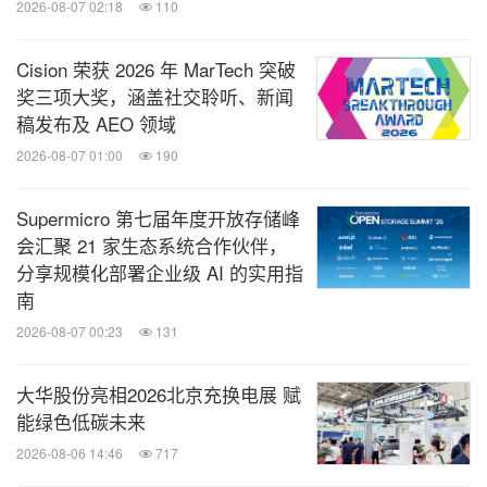
2026-08-07 02:18
110
效联动的工业AI新生态。同期，西门子Xcelerator
平台还将同步上线绿色低碳主题频道。
Cision 荣获 2026 年 MarTech 突破
该智能体通过与客户的
平台营销智能体
Xplorer
。
奖三项大奖，涵盖社交聆听、新闻
交互，引导并精准识别需求要点，基于行业知识与
稿发布及 AEO 领域
案例库推荐适合的解决方案组合，并可从各个维度
2026-08-07 01:00
190
深入了解相关方案的关键要点，实现全新的客户智
Supermicro 第七届年度开放存储峰
能交互体验，辅助客户选品采购决策流程。
会汇聚 21 家生态系统合作伙伴，
Xplorer同时为商家提供可训练的智能导购与客服
分享规模化部署企业级 AI 的实用指
功能，帮助商家对其上架商品进一步提升生成式引
南
擎优化，更好服务客户的同时挖掘更多销售商机。
2026-08-07 00:23
131
西门子始终致力于以科技赋能可持续发展，并持续壮
大华股份亮相2026北京充换电展 赋
能绿色低碳未来
大绿色生态圈。在本次进博会上，西门子将在现场颁
2026-08-06 14:46
717
发
。2025年正值西门子中国"零
第三届"零碳先锋奖"