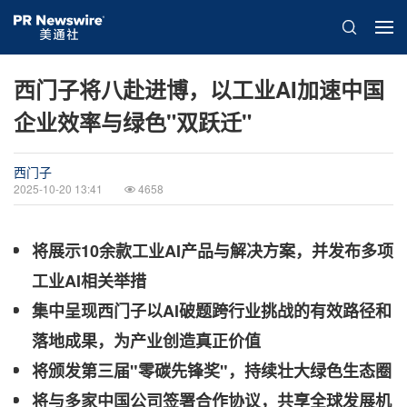
西门子将八赴进博，以工业AI加速中国
企业效率与绿色"双跃迁"
西门子
2025-10-20 13:41
4658
将
展示
10
余款工业
AI
产品与解决方案，并发布多项
工业
AI
相关举措
集中呈现西门子以
AI
破题跨行业挑战的有效路径和
落地成果，
为产业创造真正价值
将颁发第三届"零碳先锋奖"，持续壮大绿色生态圈
将与多家中国公司签署合作协议，共享全球发展机