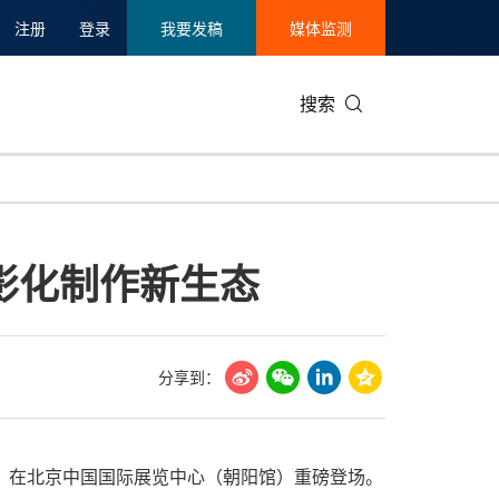
注册
登录
我要发稿
媒体监测
搜索
可持续发展
IT科技与互联网
日本
中国国际
零售业
韩国
电影化制作新生态
碳中和
娱乐时尚与艺术
新加坡
企业扩张
环境
泰国
新质生产力
健康与医疗制药
财报
农业与制
美国临床肿瘤学会(ASCO)
通信业
企业社会
旅游与酒
分享到：
世界杯
会展
中国国际
房地产建
2025）在北京中国国际展览中心（朝阳馆）重磅登场。