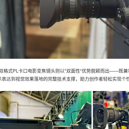
列双格式PL卡口电影变焦镜头则以"双面性"优势脱颖而出——既
术表达到视觉效果落地的完整技术支撑，助力创作者轻松实现个