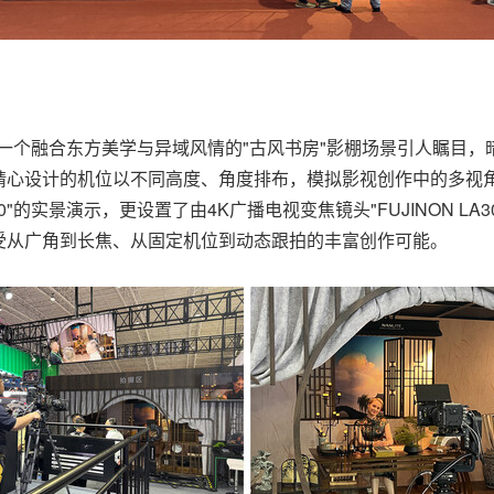
，一个融合东方美学与异域风情的"古风书房"影棚场景引人瞩目
心设计的机位以不同高度、角度排布，模拟影视创作中的多视角需
K14-100"的实景演示，更设置了由4K广播电视变焦镜头"FUJINON LA
受从广角到长焦、从固定机位到动态跟拍的丰富创作可能。