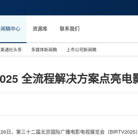
新闻稿中心
资源库
联系我们
美通社头条
多媒体新闻稿
上市公司新闻稿
国际消费电子展(CES)
汽车与交通
中国大陆
2025 全流程解决方案点亮
投资并购
能源化工与环保
马来西亚
世界移动通信大会
教育与人力资源
澳大利亚
人工智能
体育
汉诺威工业博览会
广告营销传媒
月23日至26日，第三十二届北京国际广播电影电视展览会（BIRTV