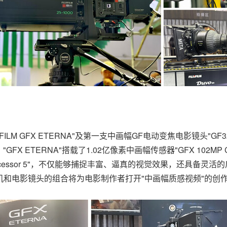
 GFX ETERNA"及第一支中画幅GF电动变焦电影镜头"GF32-90
ETERNA"搭载了1.02亿像素中画幅传感器"GFX 102MP CM
essor 5"，不仅能够捕捉丰富、逼真的视觉效果，还具备灵活的后期制作
机和电影镜头的组合将为电影制作者打开"中画幅质感视频"的创