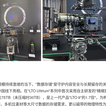
持续激增的当下，"数据存储"是守护内容安全与长期留存的关键一环
在中国线下亮相。在"LTO Ultrium"系列中首次采用自主研发
TB（未压缩时30TB），是上一代产品"LTO 9"的1.7倍
内容、多机位素材等大尺寸数据的存储需求，更以磁带的物理特性