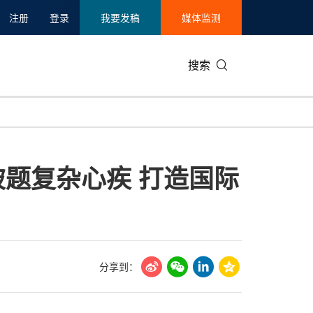
注册
登录
我要发稿
媒体监测
搜索
可持续发展
IT科技与互联网
日本
中国国际
零售业
韩国
题复杂心疾 打造国际
碳中和
娱乐时尚与艺术
新加坡
企业扩张
环境
泰国
新质生产力
健康与医疗制药
财报
农业与制
美国临床肿瘤学会(ASCO)
通信业
企业社会
旅游与酒
世界杯
会展
中国国际
房地产建
分享到：