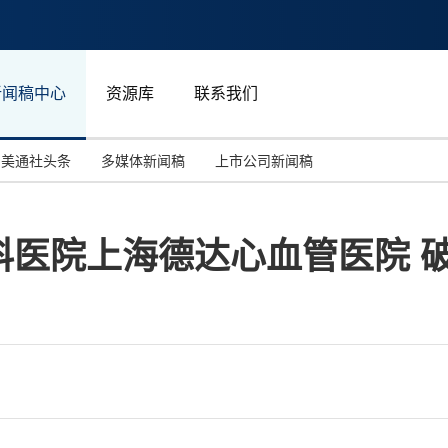
新闻稿中心
资源库
联系我们
美通社头条
多媒体新闻稿
上市公司新闻稿
国际消费电子展(CES)
汽车与交通
中国大陆
医院上海德达心血管医院 破
投资并购
能源化工与环保
马来西亚
世界移动通信大会
教育与人力资源
澳大利亚
人工智能
体育
汉诺威工业博览会
广告营销传媒