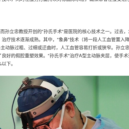
而孙立忠教授开创的"孙氏手术"是医院的核心技术之一。过去
治疗技术逐渐成熟。其中，"象鼻"技术（将一段人工血管置入
降主动脉过粗、过细或迂曲时，人工血管容易打折或狭窄。孙立
良好的假腔重塑效果。"孙氏手术"治疗A型主动脉夹层，使手术死
%以下。