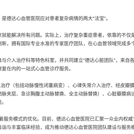
是德达心血管医院应对患者复杂病情的两大"法宝"。
就能解决所有问题。实际上，治疗复杂重症患者，依靠的不仅是
创新，拥有国际专业水准的专家医疗团队，在心血管领域完成多
与介入治疗科等特色科室，并共同建立"德达心脏团队"，来自
康复在内的一站式心血管诊疗服务。
入治疗（包括动脉慢性闭塞病变）、心律失常介入治疗、经皮瓣膜
动脉夹层、急诊胸腹主动脉替换、全主动脉替换）、心脏瓣膜病
势。
者服务模式的优化。目前，德达心血管医院已汇聚一众业内权威
造诣与丰富临床经验，成为推动德达心血管医院团队建设与服务