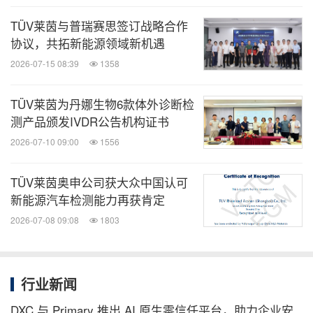
TÜV莱茵与普瑞赛思签订战略合作
协议，共拓新能源领域新机遇
2026-07-15 08:39
1358
TÜV莱茵为丹娜生物6款体外诊断检
测产品颁发IVDR公告机构证书
2026-07-10 09:00
1556
TÜV莱茵奥申公司获大众中国认可
新能源汽车检测能力再获肯定
2026-07-08 09:08
1803
行业新闻
DXC 与 Primary 推出 AI 原生零信任平台，助力企业安