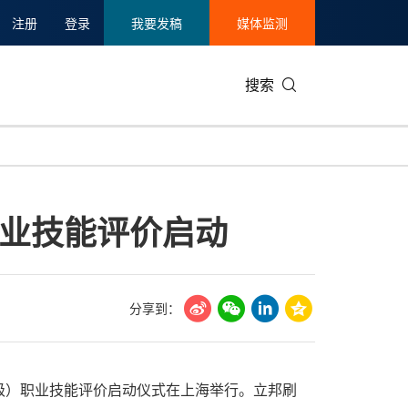
注册
登录
我要发稿
媒体监测
搜索
可持续发展
IT科技与互联网
日本
中国国际
零售业
韩国
业技能评价启动
碳中和
娱乐时尚与艺术
新加坡
企业扩张
环境
泰国
新质生产力
健康与医疗制药
财报
农业与制
美国临床肿瘤学会(ASCO)
通信业
企业社会
旅游与酒
分享到：
世界杯
会展
中国国际
房地产建
（中级）职业技能评价启动仪式在上海举行。立邦刷