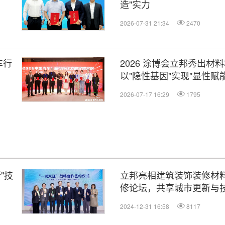
造"实力
2026-07-31 21:34
2470
车行
2026 涂博会立邦秀出材
以"隐性基因"实现"显性赋能
2026-07-17 16:29
1795
"技
立邦亮相建筑装饰装修材
修论坛，共享城市更新与
2024-12-31 16:58
8117