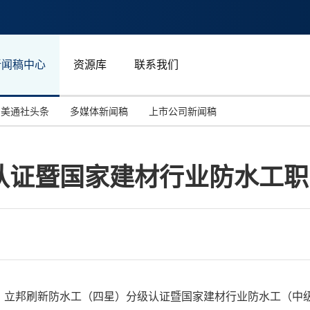
新闻稿中心
资源库
联系我们
美通社头条
多媒体新闻稿
上市公司新闻稿
国际消费电子展(CES)
汽车与交通
中国大陆
认证暨国家建材行业防水工职
投资并购
能源化工与环保
马来西亚
世界移动通信大会
教育与人力资源
澳大利亚
人工智能
体育
汉诺威工业博览会
广告营销传媒
年6月16日，立邦刷新防水工（四星）分级认证暨国家建材行业防水工