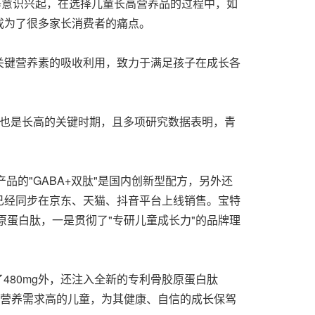
等意识兴起，在选择儿童长高营养品的过程中，如
成为了很多家长消费者的痛点。
关键营养素的吸收利用，致力于满足孩子在成长各
峰期，也是长高的关键时期，且多项研究数据表明，青
品的"GABA+双肽"是国内创新型配方，另外还
代。目前已经同步在京东、天猫、抖音平台上线销售。
宝特
原蛋白肽，一是贯彻了"专研儿童成长力"的品牌理
加了480mg外，还注入全新的专利骨胶原蛋白肽
过程中对营养需求高的儿童，为其健康、自信的成长保驾