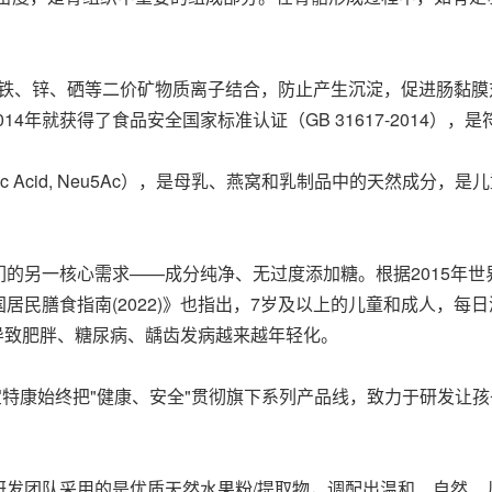
钙、铁、锌、硒等二价矿物质离子结合，防止产生沉淀，促进肠黏
14年就获得了食品安全国家标准认证（GB 31617-2014）
raminic Acid, Neu5Ac），是母乳、燕窝和乳制品中的天
的另一核心需求——成分纯净、无过度添加糖。根据2015年
居民膳食指南(2022)》也指出，7岁及以上的儿童和成人，每
，导致肥胖、糖尿病、龋齿发病越来越年轻化。
宝特康始终把"健康、安全"贯彻旗下系列产品线，致力于研发让
研发团队采用的是优质天然水果粉/提取物，调配出温和、自然、