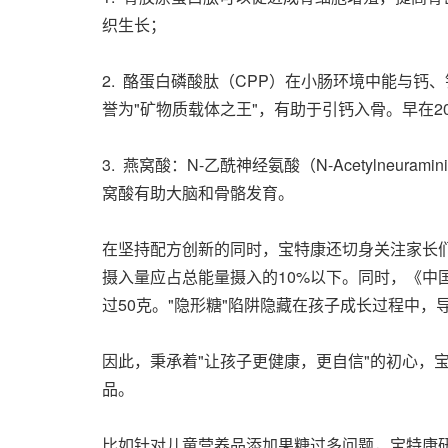
织生长；
2. 酪蛋白磷酸肽（CPP）在小肠环境中能与
誉为"矿物质载体之王"，有助于引钙入骨。早在20
3. 燕窝酸：N-乙酰神经氨酸（N-Acetylneu
窝酸有助大脑和骨骼发育。
在坚持配方创新的同时，宝特康还切身关注家长们
摄入量应占总能量摄入的10%以下。同时，《中国
过50克。"隐形糖"陷阱隐藏在孩子成长过程中
因此，秉承着"让孩子更健康，更自信"的初心，
品。
比如针对儿童营养品添加果糖过多问题，宝特康