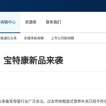
新闻稿中心
资源库
联系我们
美通社头条
多媒体新闻稿
上市公司新闻稿
国际消费电子展(CES)
汽车与交通
中国大陆
：宝特康新品来袭
投资并购
能源化工与环保
马来西亚
世界移动通信大会
教育与人力资源
澳大利亚
人工智能
体育
汉诺威工业博览会
广告营销传媒
品一直以来备受母婴行业广泛关注。过去传统粗放式营养补充已经不