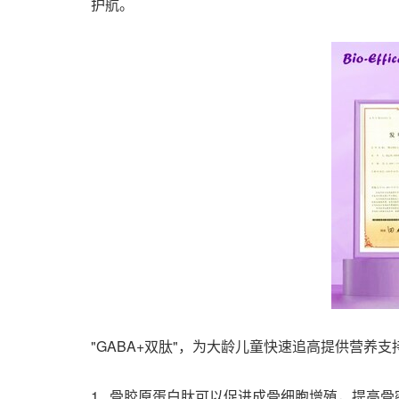
护航。
"GABA+双肽"，
为
大龄儿童快速追高提供营养支
1. 骨胶原蛋白肽可以促进成骨细胞增殖，提高