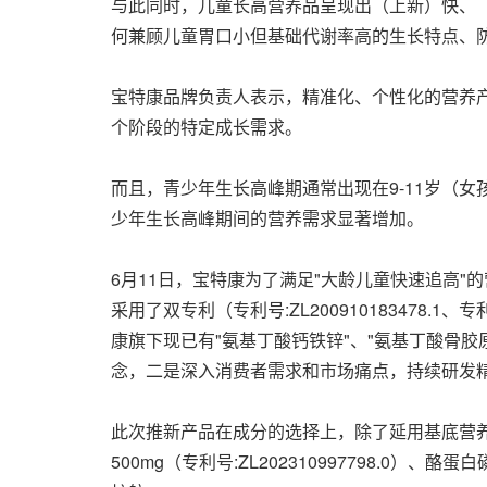
与此同时，儿童长高营养品呈现出（上新）快、（
何兼顾儿童胃口小但基础代谢率高的生长特点、
宝特康品牌
负责人表示
，精准化、个性化的营养
个阶段的特定成长需求。
而且，青少年生长高峰期‌通常出现在‌9-11岁‌
少年生长高峰期间的营养需求显著增加。
6月11日，宝特康为了
满足"大龄儿童快速追高"
采用了双专利（专利号:ZL200910183478.
康旗下现已有"氨基丁酸钙铁锌"、"氨基丁酸骨胶
念，二是深入消费者需求和市场痛点，持续研发
此次推新产品在成分的选择上，除了延用基底营养——专
500mg（专利号:ZL202310997798.