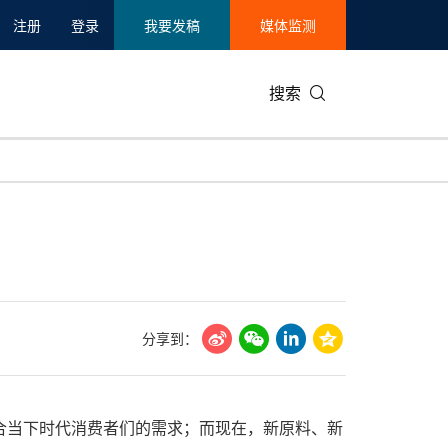
注册
登录
我要发稿
媒体监测
搜索
可持续发展
IT科技与互联网
日本
中国国际
零售业
韩国
碳中和
娱乐时尚与艺术
新加坡
企业扩张
环境
泰国
新质生产力
健康与医疗制药
财报
农业与制
美国临床肿瘤学会(ASCO)
通信业
企业社会
旅游与酒
分享到：
世界杯
会展
中国国际
房地产建
符合当下时代消费者们的需求；而现在，新原料、新