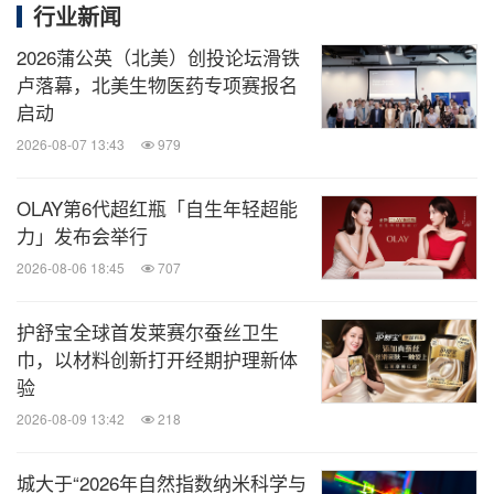
行业新闻
微信公众号“知消”发布全球消费品、零售、时
尚、物流行业最新动态。扫描二维码，立即
2026蒲公英（北美）创投论坛滑铁
订阅！
卢落幕，北美生物医药专项赛报名
启动
关键词：
化妆品与个人护理
教育
健康护理与医院
高
2026-08-07 13:43
979
端教育
日用品
OLAY第6代超红瓶「自生年轻超能
分享到：
力」发布会举行
2026-08-06 18:45
707
护舒宝全球首发莱赛尔蚕丝卫生
巾，以材料创新打开经期护理新体
验
2026-08-09 13:42
218
城大于“2026年自然指数纳米科学与