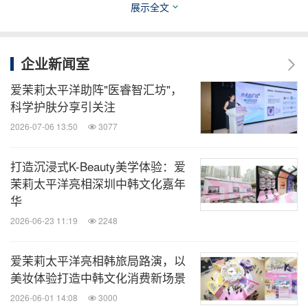
展示全文
代背景下发现自我独特价值，将每个人独特的"真我
之美"作为"Live Your New Beauty"愿景的温暖诠释
。
企业新闻室
关于爱茉莉太平洋
爱茉莉太平洋助阵"医睿智汇坊"，
科学护肤分享引关注
爱茉莉太平洋是一家拥有80年历史、总部位于韩国的
2026-07-06 13:50
3077
全球化妆品公司，旗下拥有20余个知名品牌，涵盖护
打造沉浸式K-Beauty美学体验：爱
肤、彩妆、个人护理及保健等领域。集团以"铸就美
茉莉太平洋亮相深圳中韩文化嘉年
丽世界"为使命，始终致力于科技创新，通过数字化
华
赋能和可持续发展战略，为全球消费者提供智慧化、
2026-06-23 11:19
2248
个性化的产品与服务。凭借强大的研发实力和前瞻性
布局，爱茉莉太平洋持续引领美妆行业变革，推动自
爱茉莉太平洋亮相韩旅局路演，以
美妆体验打造中韩文化消费新场景
然、人类与企业的和谐共生。
2026-06-01 14:08
3000