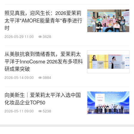
自1992年进入中国以来，爱茉莉太平洋成功引入雪花
照见真我，迎风生长：2026爱茉莉
秀、吕、兰芝、悦诗风吟、梦妆、AP嫒彬等品牌。
太平洋"AMORE能量青年"春季进行
集团积极拓展多元零售渠道，融入数字化思维，快速
时
响应本土消费者需求。爱茉莉太平洋将继续秉持顾客
2026-05-29 11:00
3628
至上的理念，坚持长期主义精神，努力让世界见证中
从美肤抗衰到情绪香氛，爱茉莉太
国之美，也让中国领略世界之美，共同推动中国美妆
平洋于InnoCosme 2026发布多项科
产业的高质量发展。
研成果突破
2026-05-14 09:00
3884
向美新生｜爱茉莉太平洋入选中国
化妆品企业TOP50
消息来源：爱茉莉太平洋中国
2026-05-11 09:00
5238
知消