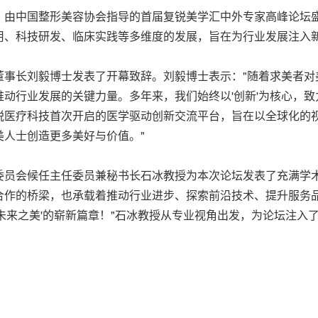
年4月27日，由中国整形美容协会指导的首届复锐美学汇中外专家高峰
用、科技研发、临床实践等多维度的发展，旨在为行业发展注入
董事长刘毅博士发表了开幕致辞。刘毅博士表示："随着求美者对
动行业发展的关键力量。多年来，我们始终以'创新'为核心，
锐医疗科技首次开启的医学驱动创新交流平台，旨在以全球化的
人士创造更多美好与价值。"
委员会候任主任委员兼秘书长石冰教授为本次论坛发表了充满学术
合作的桥梁，也承载着推动行业进步、探索前沿技术、提升服务
未来之美'的崭新篇章！"石冰教授从专业视角出发，为论坛注入