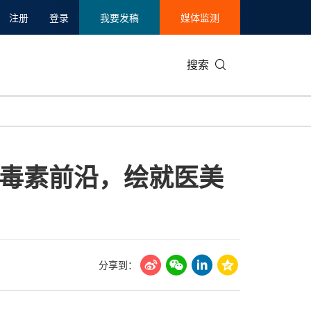
注册
登录
我要发稿
媒体监测
搜索
可持续发展
IT科技与互联网
日本
中国国际
零售业
韩国
毒素前沿，绘就医美
碳中和
娱乐时尚与艺术
新加坡
企业扩张
环境
泰国
新质生产力
健康与医疗制药
财报
农业与制
美国临床肿瘤学会(ASCO)
通信业
企业社会
旅游与酒
世界杯
会展
中国国际
房地产建
分享到：