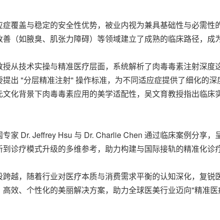
症覆盖与稳定的安全性优势，被业内视为兼具基础性与必需性的
改善（如腋臭、肌张力障碍）等领域建立了成熟的临床路径，成
教授从技术实操与精准医疗层面，系统解析了肉毒毒素注射深度
提出 "分层精准注射" 操作标准，为不同适应症提供了细化的
元文化背景下肉毒毒素应用的美学适配性，吴文育教授指出临床
. Jeffrey Hsu 与 Dr. Charlie Chen 通过临
新到诊疗模式升级的多维参考，助力构建与国际接轨的精准化诊
段跨越，随着行业对医疗本质与消费需求平衡的认知深化，复锐
高效、个性化的美丽解决方案，助力全球医美行业迈向"精准医疗