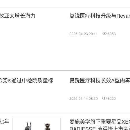
放亚太增长潜力
复锐医疗科技升级与Reva
2026-04-23 20:11
6353
希斐®通过中检院质量标
复锐医疗科技长效A型肉
2026-01-14 08:30
8260
七年
麦施美学旗下重要星品XEO
RADIESSE 芮得怡上市