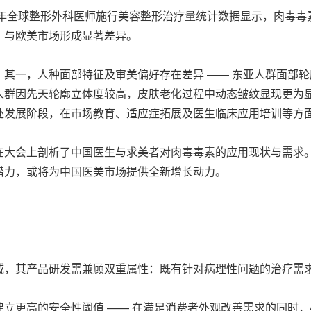
023年全球整形外科医师施行美容整形治疗量统计数据显示，肉毒
，与欧美市场形成显著差异。
其一，人种面部特征及审美偏好存在差异 —— 东亚人群面部
人群因先天轮廓立体度较高，皮肤老化过程中动态皱纹显现更为
处发展阶段，在市场教育、适应症拓展及医生临床应用培训等方
在大会上剖析了中国医生与求美者对肉毒毒素的应用现状与需求
潜力，或将为中国医美市场提供全新增长动力。
域，其产品研发需兼顾双重属性：既有针对病理性问题的治疗需
立更高的安全性阈值 —— 在满足消费者外观改善需求的同时，必