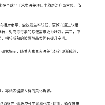
毒素在全球非手术类医美项目中稳居治疗量首位。值
轮廓相对扁平，皱纹发生率较低，更倾向通过软组
显著，对肉毒毒素的除皱需求更为旺盛。其二，中
面，相较成熟的玻尿酸品类仍有提升空间。
。研究揭示，随着肉毒毒素医美市场的逐渐成熟，
求，亦涵盖健康人群的美化诉求。
须坚守 "非治疗性干预零伤害" 原则，确保健康