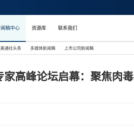
新闻稿中心
资源库
联系我们
美通社头条
多媒体新闻稿
上市公司新闻稿
国际消费电子展(CES)
汽车与交通
中国大陆
专家高峰论坛启幕：聚焦肉毒
投资并购
能源化工与环保
马来西亚
世界移动通信大会
教育与人力资源
澳大利亚
人工智能
体育
汉诺威工业博览会
广告营销传媒