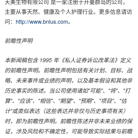
天美生物有限公司 是一家注册于开曼群岛的公司，
主要从事天然、健康及个人护理行业。更多信息请访
问：
http://www.bnlus.com
。
前瞻性声明
本新闻稿包含 1995
年《私人证券诉讼改革法》定义
的前瞻性声明。前瞻性声明包括有关计划、目标、战
略、未来事件或业绩的声明，以及基本假设和其他非
历史事实的陈述。当公司使用诸如"可能"、"将"、"打
算"、"应该"、"相信"、"期望"、"预期"、"项目"、"估
计"或类似表达（这些表达并非仅与历史事项有关）
时，即为前瞻性声明。前瞻性陈述并非未来业绩的保
证，涉及风险和不确定性，可能导致实际结果与前瞻