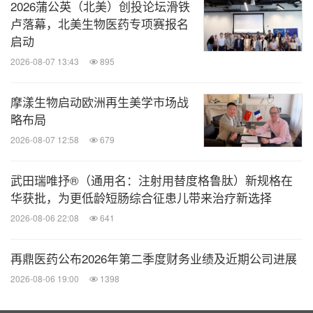
2026蒲公英（北美）创投论坛滑铁
卢落幕，北美生物医药专项赛报名
启动
2026-08-07 13:43
895
摩漾生物启动欧洲再生美学市场战
略布局
2026-08-07 12:58
679
武田瑞唯抒®（通用名：注射用替度格鲁肽）新规格在
华获批，为更低龄短肠综合征患儿带来治疗新选择
2026-08-06 22:08
641
再鼎医药公布2026年第二季度财务业绩及近期公司进展
2026-08-06 19:00
1398