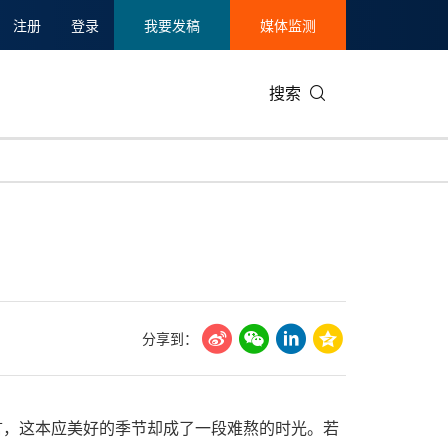
注册
登录
我要发稿
媒体监测
搜索
可持续发展
IT科技与互联网
日本
中国国际
零售业
韩国
碳中和
娱乐时尚与艺术
新加坡
企业扩张
环境
泰国
新质生产力
健康与医疗制药
财报
农业与制
美国临床肿瘤学会(ASCO)
通信业
企业社会
旅游与酒
分享到：
世界杯
会展
中国国际
房地产建
而言，这本应美好的季节却成了一段难熬的时光。若