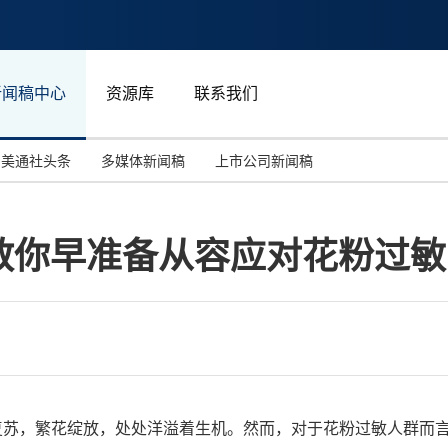
新闻稿中心
资源库
联系我们
美通社头条
多媒体新闻稿
上市公司新闻稿
国际消费电子展(CES)
汽车与交通
中国大陆
教你早准备从容应对花粉过敏
投资并购
能源化工与环保
马来西亚
世界移动通信大会
教育与人力资源
澳大利亚
人工智能
体育
汉诺威工业博览会
广告营销传媒
，万物复苏，繁花绽放，处处洋溢着生机。然而，对于花粉过敏人群