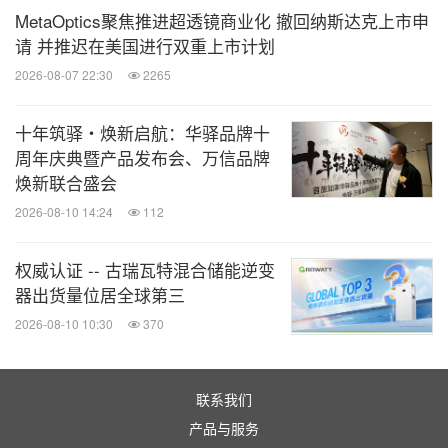
MetaOptics聚焦推进超透镜商业化 撤回纳斯达克上市申
请 并推迟在美国进行双重上市计划
2026-08-07 22:30
2265
十年筑驿・焕新启航：华驿品牌十
周年庆典暨产品发布会、万信品牌
焕新联合盛会
2026-08-10 14:24
112
权威认证 -- 古瑞瓦特混合储能逆变
器出货量位居全球第三
2026-08-10 10:30
370
联系我们
产品与服务