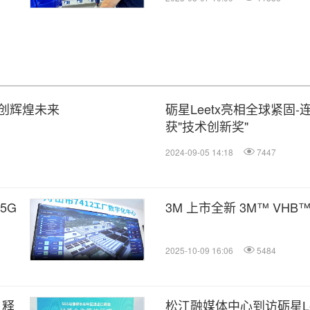
创辉煌未来
砺星Leetx亮相全球紧固-
获"技术创新奖"
2024-09-05 14:18
7447
5G
3M 上市全新 3M™ VHB™
2025-10-09 16:06
5484
 释
松江融媒体中心到访砺星Le