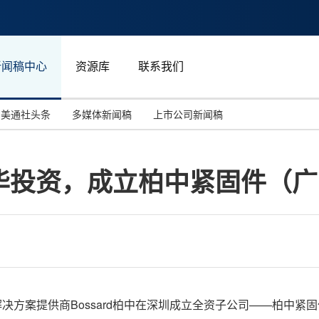
新闻稿中心
资源库
联系我们
美通社头条
多媒体新闻稿
上市公司新闻稿
国际消费电子展(CES)
汽车与交通
中国大陆
大在华投资，成立柏中紧固件（
投资并购
能源化工与环保
马来西亚
世界移动通信大会
教育与人力资源
澳大利亚
人工智能
体育
汉诺威工业博览会
广告营销传媒
方案提供商Bossard柏中
在深圳成立全资子公司——柏中紧固