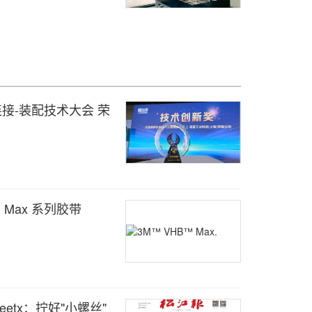
连接-装配技术大会 荣
 Max 系列胶带
etx：拧好"小螺丝"