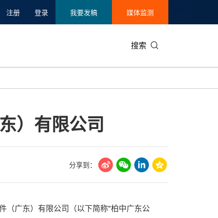
注册
登录
我要发稿
媒体监测
搜索
可持续发展
IT科技与互联网
日本
中国国际
零售业
韩国
广东）有限公司
碳中和
娱乐时尚与艺术
新加坡
企业扩张
环境
泰国
新质生产力
健康与医疗制药
财报
农业与制
美国临床肿瘤学会(ASCO)
通信业
企业社会
旅游与酒
分享到：
世界杯
会展
中国国际
房地产建
件（广东）有限公司（以下简称"柏中广东公