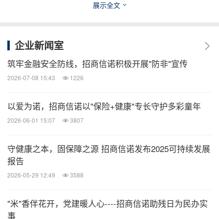
展示全文
力点。招商信诺人寿表示，未来将继续坚持大健康发
展战略，以工匠精神打造大健康体系，深入践行让客
户更健康、生活更美好的公司使命，为"健康中国"战
企业新闻室
略实施贡献更大力量。
筑牢金融安全防线，招商信诺积极开展"防非"宣传
2026-07-08 15:43
1226
消息来源：招商信诺
以爱为诺，招商信诺以"保险+健康"专长守护多彩童年
医药健闻
2026-06-01 15:07
3807
微信公众号“医药健闻”发布全球制药、医疗、
守健康之本，固保障之源 招商信诺发布2025可持续发展
大健康企业最新的经营动态。扫描二维码，
立即订阅！
报告
2026-05-29 12:49
3588
关键词：
财经/金融
健康护理与医院
健康保险
保险
"米"香伴花开，党建暖人心----招商信诺助残日为民办实
业
事