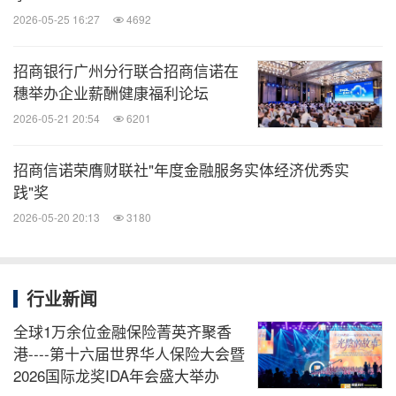
分享到：
2026-05-25 16:27
4692
招商银行广州分行联合招商信诺在
穗举办企业薪酬健康福利论坛
2026-05-21 20:54
6201
招商信诺荣膺财联社"年度金融服务实体经济优秀实
践"奖
2026-05-20 20:13
3180
行业新闻
全球1万余位金融保险菁英齐聚香
港----第十六届世界华人保险大会暨
2026国际龙奖IDA年会盛大举办