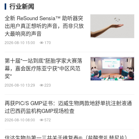
行业新闻
全新 ReSound Sensia™ 助听器突
出用户真正想听的声音，而非只放
大最响亮的声音
2026-08-10 15:00
170
第十届"一站到底"胚胎学家大赛落
幕，嘉会医疗陈亚宁获"中区风范
奖"
2026-08-10 13:29
223
再获PIC/S GMP证书：迈威生物两款地舒单抗注射液通
过巴西药监机构GMP现场检查
2026-08-10 08:00
572
信达生物与第一三共关于维复泰®（盐酸奎扎替尼片）