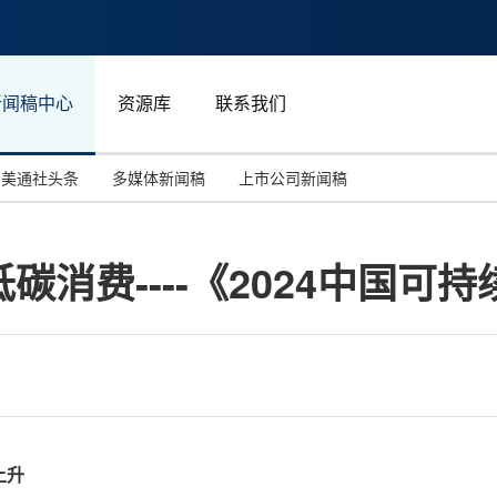
新闻稿中心
资源库
联系我们
美通社头条
多媒体新闻稿
上市公司新闻稿
国际消费电子展(CES)
汽车与交通
中国大陆
碳消费----《2024中国可
投资并购
能源化工与环保
马来西亚
世界移动通信大会
教育与人力资源
澳大利亚
人工智能
体育
汉诺威工业博览会
广告营销传媒
上升