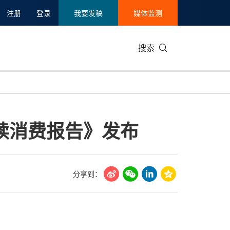
注册
登录
我要发稿
媒体监测
搜索
可持续发展
IT科技与互联网
日本
中国国际
零售业
韩国
持续消费报告》发布
碳中和
娱乐时尚与艺术
新加坡
企业扩张
环境
泰国
新质生产力
健康与医疗制药
财报
农业与制
美国临床肿瘤学会(ASCO)
通信业
企业社会
旅游与酒
分享到：
世界杯
会展
中国国际
房地产建