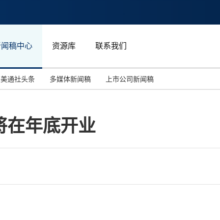
新闻稿中心
资源库
联系我们
美通社头条
多媒体新闻稿
上市公司新闻稿
国际消费电子展(CES)
汽车与交通
中国大陆
将在年底开业
投资并购
能源化工与环保
马来西亚
世界移动通信大会
教育与人力资源
澳大利亚
人工智能
体育
汉诺威工业博览会
广告营销传媒