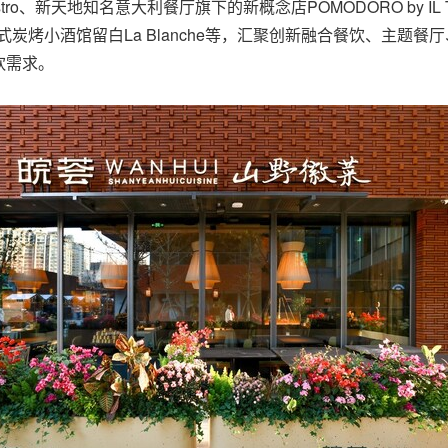
ro、新天地知名意大利餐厅旗下的新概念店POMODORO by I
炭烤小酒馆留白La Blanche等，汇聚创新融合餐饮、主题
饮需求。