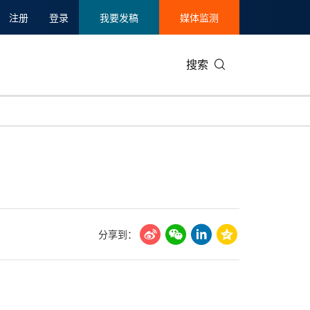
注册
登录
我要发稿
媒体监测
搜索
可持续发展
IT科技与互联网
日本
中国国际
零售业
韩国
碳中和
娱乐时尚与艺术
新加坡
企业扩张
环境
泰国
新质生产力
健康与医疗制药
财报
农业与制
美国临床肿瘤学会(ASCO)
通信业
企业社会
旅游与酒
分享到：
世界杯
会展
中国国际
房地产建