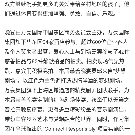
双方继续携手把更多的关爱带给乡村地区的孩子，他
们通过体育变得更加坚强、勇敢、自信、乐观。"
晚宴由万豪国际中国东区商务委员会主办，万豪国际
集团旗下华东区94家酒店参与，超过600位企业客人
及个人赞助者出席，爱心人士与到场嘉宾参与了42件
慈善拍品与83件静默拍品的拍卖。拍卖现场气氛热
烈，嘉宾们积极竞拍。本届慈善晚宴灵感来自"梦想
剧场"，以红色为主色调打造热情洋溢的梦想剧场。
万豪集团旗下上海区域酒店的精英厨师团队联手，为
本届慈善晚宴定制的红色剧场佳宴，孩童们以天籁之
音拉开晚宴序幕，更有多重精彩纷呈的音乐剧演出，
带领宾客步入艺术与梦想融合的世界。同时，作为集
团在全球推出的"Connect Responsibly"项目实施的一