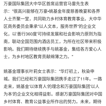
万豪国际集团大中华区首席运营官马雷先生表
示："很高兴能够在万豪•姚基金年度慈善晚宴和各界
人士齐聚一堂，共同助力乡村体育教育事业。大中华
区商务委员会秉承"以人文本，服务世界"的企业文
化，以'善行360度'可持续发展和社会影响力原则为指
南，联动全国范围内酒店员工，为所在社区带来积极
影响。我们期待继续携手与姚基金，集结各方爱心人
士，为乡村地区教育贡献绵薄之力。"
姚基金理事长叶莉女士表示："华灯初上，秋染申
城。我们已经和万豪国际集团携手走过了11年。一路
走来，姚基金'以体育人'的理念和万豪国际集团'以人
为本'的企业文化相得益彰。感谢万豪国际集团对中国
乡村体育、教育公益事业所作出的努力。未来，期待