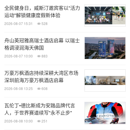
全民健身日，威斯汀邀宾客以"活力
运动"解锁健康度假新体验
2026-08-07 15:31
528
舟山英冠雅高瑞士酒店启幕 以瑞士
格调浸润海天佛国
2026-08-07 10:00
883
万豪万枫酒店持续深耕大湾区市场
深圳前海万豪万枫酒店启幕
2026-08-08 13:25
608
瓦伦丁•德比斯成为安踏品牌代言
人，于世界赛道续写"永不止步"
2026-08-08 10:00
251