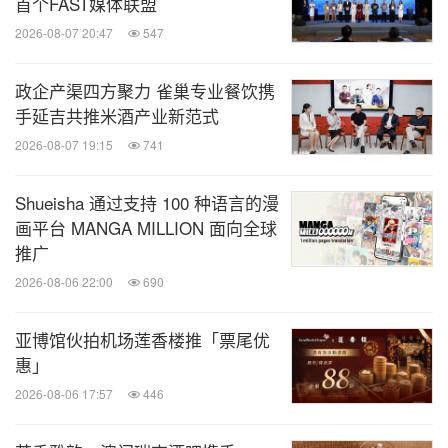
首个FAST媒体联盟
2026-08-07 20:47
547
政企产渠四方聚力 雀巢专业餐饮携
手延吉共推米酒产业新范式
2026-08-07 19:15
741
Shueisha 通过支持 100 种语言的漫
画平台 MANGA MILLION 面向全球
推广
2026-08-06 22:00
690
亚博馆伙拍机场莲香楼推「票尾优
惠」
2026-08-06 17:57
446