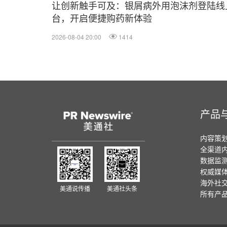
让创新触手可及：银屑病外用泡沫剂登陆线
台，开启便捷购药新体验
2026-08-04 20:00
1414
产品
内容策
全渠道
数据监
权威媒
海外社
美通说传播
美通社头条
所有产