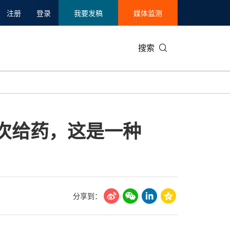
注册
登录
我要发稿
媒体监测
搜索
可持续发展
IT科技与互联网
日本
中国国际
零售业
韩国
II期首次给药，这是一种
碳中和
娱乐时尚与艺术
新加坡
企业扩张
环境
泰国
新质生产力
健康与医疗制药
财报
农业与制
美国临床肿瘤学会(ASCO)
通信业
企业社会
旅游与酒
世界杯
会展
中国国际
房地产建
分享到：