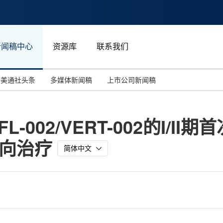
新闻稿中心
资源库
联系我们
美通社头条
多媒体新闻稿
上市公司新闻稿
国际消费电子展(CES)
汽车与交通
中国大陆
在PFL-002/VERT-002的I/
投资并购
能源化工与环保
马来西亚
靶向治疗
世界移动通信大会
教育与人力资源
澳大利亚
简体中文
人工智能
体育
汉诺威工业博览会
广告营销传媒