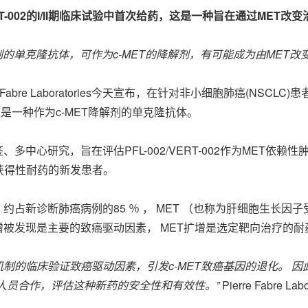
FL-002/VERT-002的I/II期临床试验中首次给药，这是一种旨在通过
的单克隆抗体，可作为c-MET的降解剂，有可能成为由MET
erre Fabre Laboratories今天宣布，在针对非小细胞肺癌(N
药，这是一种作为c-MET降解剂的单克隆抗体。
一项开放标签、多中心研究，旨在评估PFL-002/VERT-002作为M
获得性耐药的新发患者。
约占新诊断肺癌病例的85 ％ ， MET （也称为肝细胞生长因子受
扩增被发现是主要的致癌驱动因素， MET扩增是选定靶向治疗的
异化作用机制的临床验证致癌驱动因素，引发c-MET致癌基因的退化
人员合作，评估这种新药的安全性和有效性。”
Pierre Fabre 