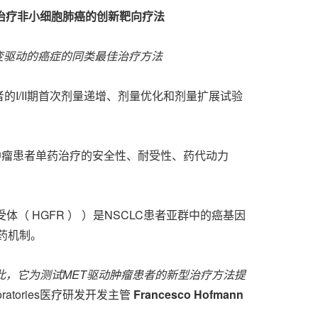
MET改变治疗非小细胞肺癌的创新靶向疗法
改变驱动的癌症的同类最佳治疗方法
SCLC)患者的I/II期首次剂量递增、剂量优化和剂量扩展试验
ET依赖性肿瘤患者单药治疗的安全性、耐受性、药代动力
体（ HGFR ） ）是NSCLC患者亚群中的癌基因
耐药机制。
。 因此，它为测试MET驱动肿瘤患者的新型治疗方法提
Laboratories医疗研发开发主管
Francesco Hofmann