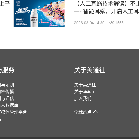
上平
【人工耳蜗技术解读】不
---- 智能耳蜗，开启人
2026-08-04 14:30
1555
与服务
关于美通社
划与定制
关于美通社
内容传播
关于cision
测与评估
加入我们
体人数据库
交媒体管理平台
全球站点
品