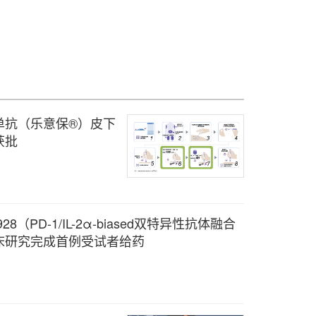
SCLC ）成人患者
单抗（乐意保®）皮下
获批
928（PD-1/IL-2α-biased双特异性抗体融合
床研究完成首例受试者给药