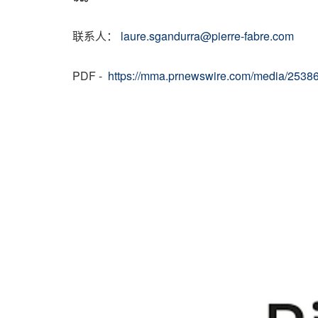
联系人：
laure.sgandurra@pierre-fabre.com
PDF -
https://mma.prnewswire.com/media/2538