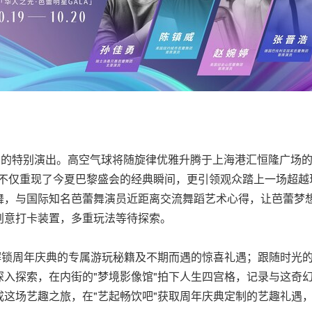
划的特别演出。高空气球将随旋律优雅升腾于上海港汇恒隆广场
不仅重现了今夏巴黎盛会的经典瞬间，更引领观众踏上一场超越现
舞，与国际知名芭蕾舞演员近距离交流舞蹈艺术心得，让芭蕾梦
创意打卡装置，多重玩法等待探索。
解锁周年庆典的专属游玩秘籍及不期而遇的惊喜礼遇；跟随时光的
入探索，在内街的"梦境影像馆"拍下人生四宫格，记录与这奇幻
这场艺趣之旅，在"艺起畅饮吧"获取周年庆典定制的艺趣礼遇