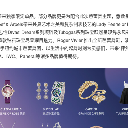
带来独家限定单品。部分品牌更是为配合此次芭蕾舞主题，悉数
eef
& Arpels带来兼具艺术之美和复杂制表技艺的Lady Féerie o
ri标志性Divas' Dream系列项链及Tubogas系列珠宝跃然呈现隽
s限量款钻石珠宝尽显耀目魅力。Roger Vivier 推出全新芭蕾舞
E 携手纽约城市芭蕾舞团，以生活中的起舞时刻为灵感们，带来"怦然起
A、IWC、Panerai等诸多品牌值得期待。