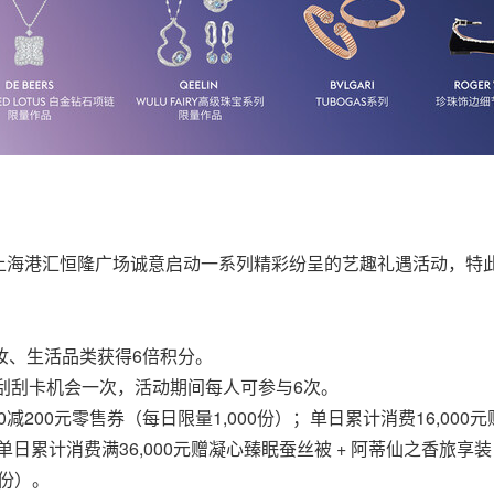
上海港汇恒隆广场诚意启动一系列精彩纷呈的艺趣礼遇活动，特
妆、生活品类获得6倍积分。
得刮刮卡机会一次，活动期间每人可参与6次。
0减200元零售券（每日限量1,000份）；单日累计消费16,000元
日累计消费满36,000元赠凝心臻眠蚕丝被 + 阿蒂仙之香旅享装
0份）。