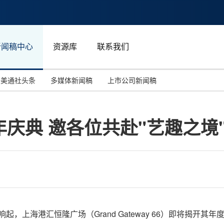
新闻稿中心
资源库
联系我们
美通社头条
多媒体新闻稿
上市公司新闻稿
国际消费电子展(CES)
汽车与交通
中国大陆
庆典 邀各位共赴"艺趣之境
投资并购
能源化工与环保
马来西亚
世界移动通信大会
教育与人力资源
澳大利亚
人工智能
体育
汉诺威工业博览会
广告营销传媒
起，上海港汇恒隆广场（Grand Gateway 66）即将揭开其年度盛事"G