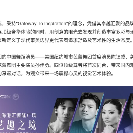
Gateway To Inspiration"的理念，凭借其卓越汇聚的
略顶级奢华体验的同时，用创意的眼光去发现并创造丰富多彩与
重新定义了现代审美边界更代表着追求舒适及艺术性的生活态度
团的中国舞蹈演员——美国纽约城市芭蕾舞团首席演员陈镇威、
芭蕾舞团主要演员孙佳勇。四位顶级舞者将首次同台，带来国内
的深邃对话，为观众带来一场震撼心灵的视觉艺术体验。