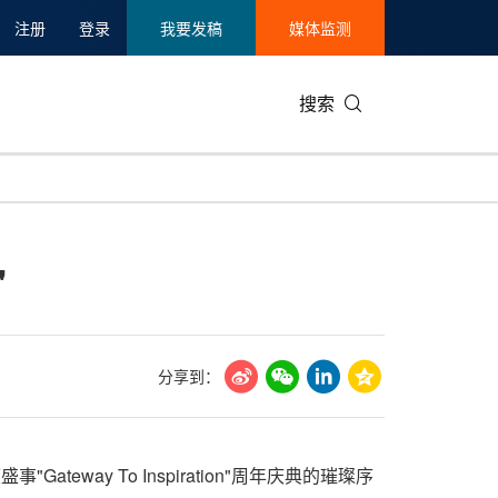
注册
登录
我要发稿
媒体监测
搜索
可持续发展
IT科技与互联网
日本
中国国际
零售业
韩国
"
碳中和
娱乐时尚与艺术
新加坡
企业扩张
环境
泰国
新质生产力
健康与医疗制药
财报
农业与制
美国临床肿瘤学会(ASCO)
通信业
企业社会
旅游与酒
分享到：
世界杯
会展
中国国际
房地产建
ateway To Inspiration"周年庆典的璀璨序