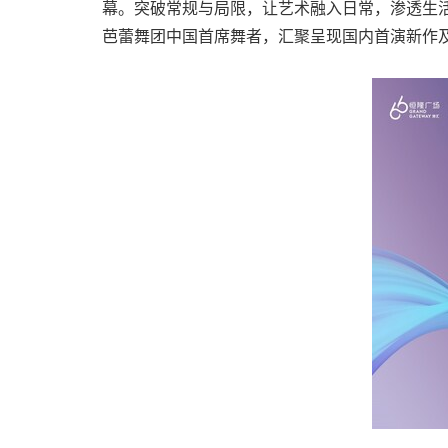
幕。突破常规与局限，让艺术融入日常，渗透生活每
芭蕾舞团中国首席舞者，汇聚呈现国内首演新作