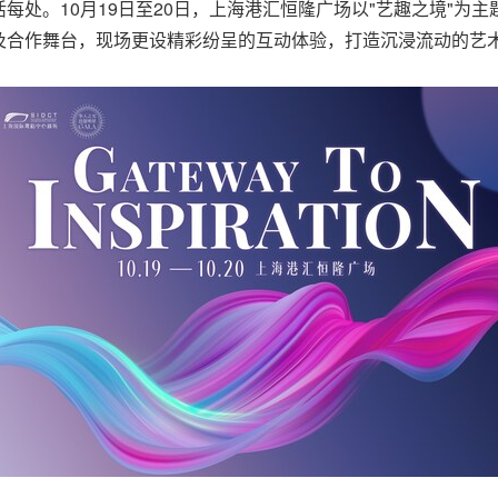
处。10月19日至20日，上海港汇恒隆广场以"艺趣之境"为主题
及合作舞台，现场更设精彩纷呈的互动体验，打造沉浸流动的艺