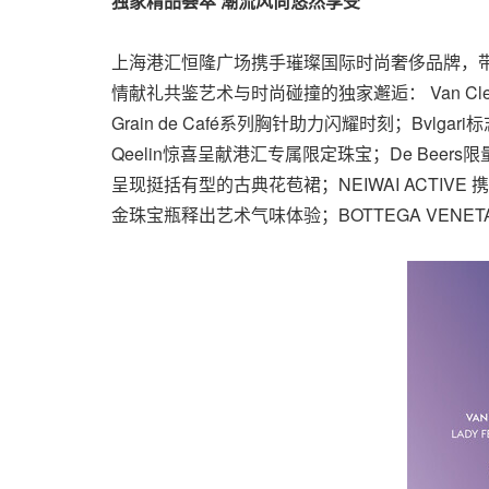
独家精品荟萃 潮流风尚悠然享受
上海港汇恒隆广场携手璀璨国际时尚奢侈品牌，
情献礼共鉴艺术与时尚碰撞的独家邂逅：
Van Cl
Grain de Café系列胸针助力闪耀时刻；Bvlga
Qeelin惊喜呈献港汇专属限定珠宝；De Beer
呈现挺括有型的古典花苞裙；NEIWAI ACTIV
金珠宝瓶释出艺术气味体验；BOTTEGA VENET