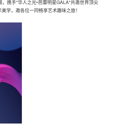
，携手"华人之光•芭蕾明星GALA"共邀世界顶尖
术美学，邀
各位
一同畅享艺术趣味之旅！