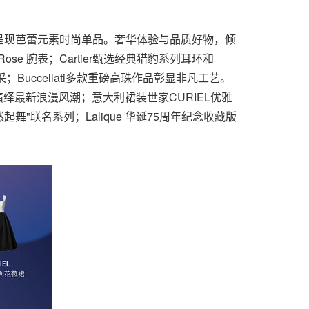
呈现芭蕾元素时尚单品。奢华体验与品质好物，倾
r Rose 腕表；Cartier甄选经典猎豹系列耳环和
永风采；Buccellati多款重磅高珠作品彰显非凡工艺。
鞋，演绎最新浪漫风潮；意大利裙装世家CURIEL优雅
舞"联名系列；Lalique 华诞75周年纪念收藏版