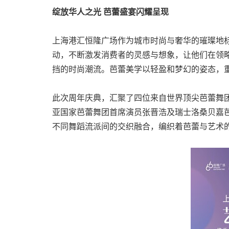
绽放华人之光 芭蕾盛宴闪耀呈现
上海港汇恒隆广场作为城市时尚与奢华的璀璨地标，秉持"
动，不断激发消费者的灵感与想象，让他们在领
挡的时尚潮流。芭蕾美学以轻盈和梦幻的姿态，
此次周年庆典，汇聚了四位来自世界顶尖芭蕾舞
亚国家芭蕾舞团首席演员张晋浩及瑞士洛桑贝嘉
不同舞蹈流派间的交织融合，编织着芭蕾与艺术