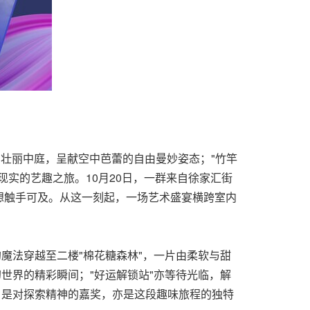
的壮丽中庭，呈献空中芭蕾的自由曼妙姿态；"竹竿
实的艺趣之旅。10月20日，一群来自徐家汇街
想触手可及。从这一刻起，一场艺术盛宴横跨室内
魔法穿越至二楼"棉花糖森林"，一片由柔软与甜
世界的精彩瞬间；"好运解锁站"亦等待光临，解
，是对探索精神的嘉奖，亦是这段趣味旅程的独特