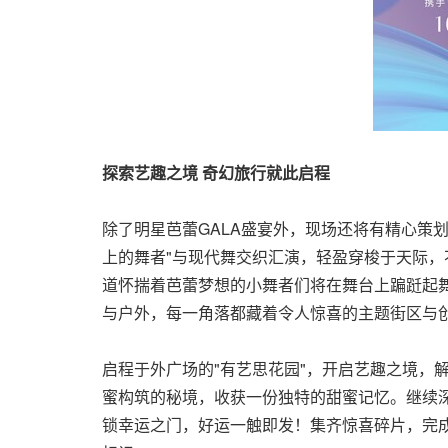
探索艺趣之境 奇幻旅行就此启程
除了明星芭蕾GALA盛宴外，现场还将有精心策
上的舞者"与现代舞交织汇演，轻盈穿梭于天际，
道怀揣着芭蕾梦想的小舞者们将在舞台上蹁跹起
与户外，每一角落都藏着令人惊喜的主题街区与
启程于外广场的"有艺思花园"，开启艺趣之境，
蜜构筑的秘境，收获一份独特的甜蜜记忆。继续深
锁幸运之门，好运一触即发！集齐惊喜碎片，完成