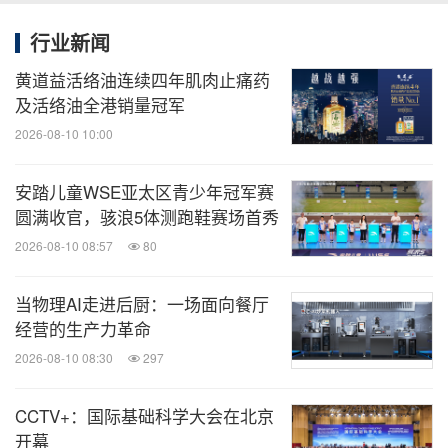
行业新闻
黄道益活络油连续四年肌肉止痛药
及活络油全港销量冠军
2026-08-10 10:00
安踏儿童WSE亚太区青少年冠军赛
圆满收官，骇浪5体测跑鞋赛场首秀
2026-08-10 08:57
80
当物理AI走进后厨：一场面向餐厅
经营的生产力革命
2026-08-10 08:30
297
CCTV+：国际基础科学大会在北京
开幕