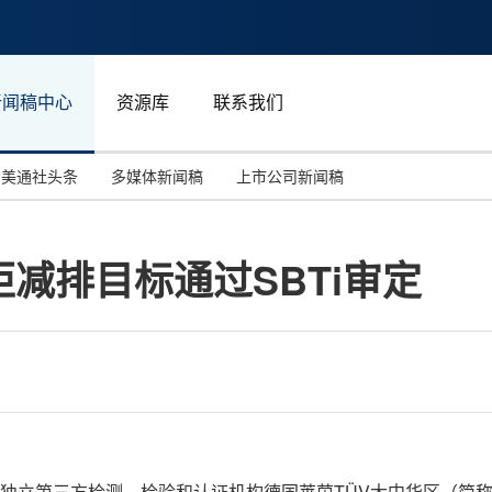
新闻稿中心
资源库
联系我们
美通社头条
多媒体新闻稿
上市公司新闻稿
国际消费电子展(CES)
汽车与交通
中国大陆
柜减排目标通过SBTi审定
投资并购
能源化工与环保
马来西亚
世界移动通信大会
教育与人力资源
澳大利亚
人工智能
体育
汉诺威工业博览会
广告营销传媒
8月，国际独立第三方检测、检验和认证机构德国莱茵TÜV大中华区（简