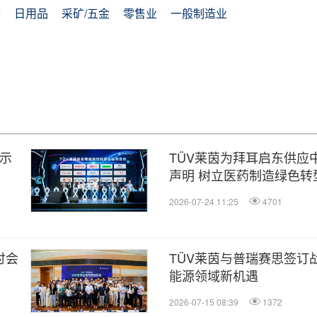
备
日用品
采矿/五金
零售业
一般制造业
显示
TÜV莱茵为拜耳启东供应
声明 树立医药制造绿色转
2026-07-24 11:25
4701
讨会
TÜV莱茵与普瑞赛思签订
能源领域新机遇
2026-07-15 08:39
1372