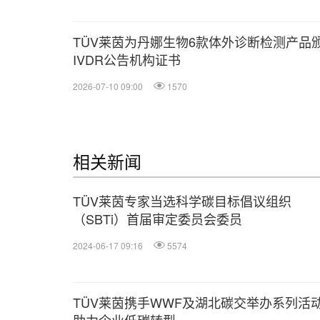
TÜV莱茵为丹娜生物6款体外诊断检测产品
IVDR公告机构证书
2026-07-10 09:00
1570
相关新闻
TÜV莱茵专家当选科学碳目标倡议组织
（SBTi）首届审定委员会委员
2024-06-17 09:16
5574
TÜV莱茵携手WWF及湖北碳交举办系列活