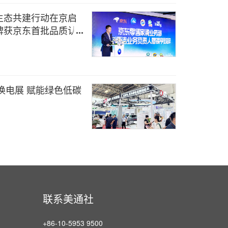
生态共建行动在京启
牌获京东首批品质认
国际SCI期刊
换电展 赋能绿色低碳
联系美通社
+86-10-5953 9500