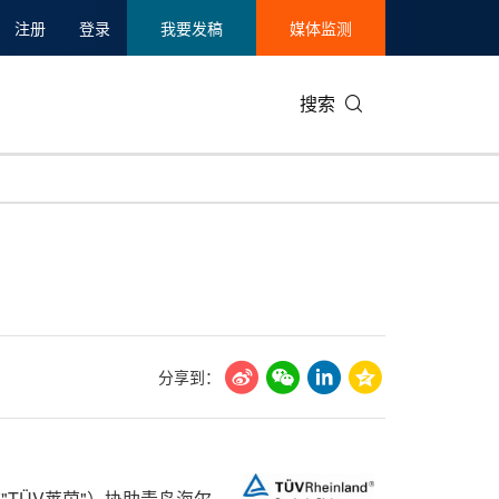
注册
登录
我要发稿
媒体监测
搜索
可持续发展
IT科技与互联网
日本
中国国际
零售业
韩国
碳中和
娱乐时尚与艺术
新加坡
企业扩张
环境
泰国
新质生产力
健康与医疗制药
财报
农业与制
美国临床肿瘤学会(ASCO)
通信业
企业社会
旅游与酒
分享到：
世界杯
会展
中国国际
房地产建
称"TÜV莱茵"）协助青岛海尔