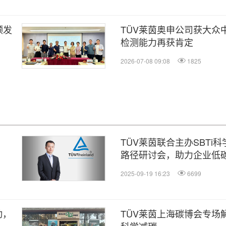
颁发
TÜV莱茵奥申公司获大众
检测能力再获肯定
2026-07-08 09:08
1825
TÜV莱茵联合主办SBTi
路径研讨会，助力企业低
2025-09-19 16:23
6699
动，
TÜV莱茵上海碳博会专场