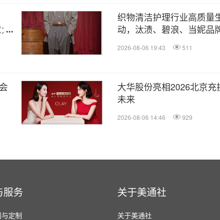
织物清洁护理行业高质量
意大
动，汰渍、碧浪、当妮品
证，宝洁洗衣科研成果荣登
2026-08-06 19:43
511
会
大华股份亮相2026北京充
未来
2026-08-06 14:46
929
与服务
关于美通社
划与定制
关于美通社