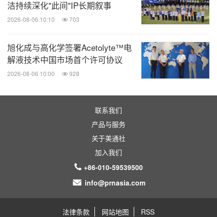
洁持续深化"此间"IP长期叙事
2026-08-06 10:10
703
旭化成与高化学签署Acetolyte™电
解液技术中国市场首个许可协议
2026-08-06 10:00
928
联系我们
产品与服务
关于美通社
加入我们
+86-010-59539500
info@prnasia.com
法律条款
网站地图
RSS