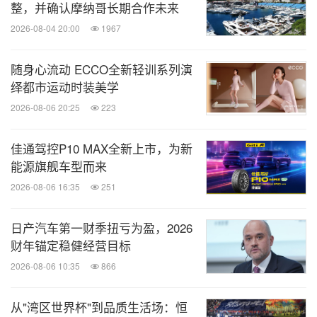
整，并确认摩纳哥长期合作未来
2026-08-04 20:00
1967
随身心流动 ECCO全新轻训系列演
绎都市运动时装美学
2026-08-06 20:25
223
佳通驾控P10 MAX全新上市，为新
能源旗舰车型而来
2026-08-06 16:35
251
日产汽车第一财季扭亏为盈，2026
财年锚定稳健经营目标
2026-08-06 10:35
866
从"湾区世界杯"到品质生活场：恒