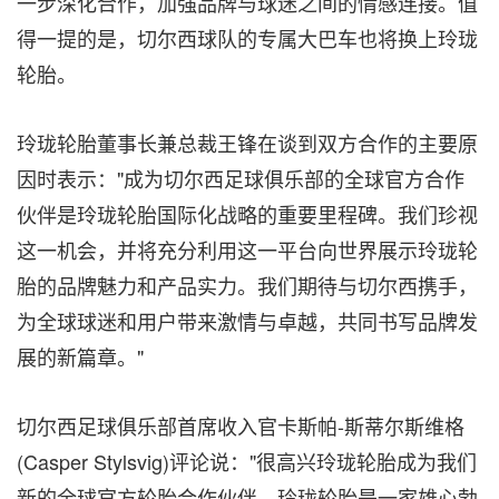
一步深化合作，加强品牌与球迷之间的情感连接。值
得一提的是，切尔西球队的专属大巴车也将换上玲珑
轮胎。
玲珑轮胎董事长兼总裁王锋在谈到双方合作的主要原
因时表示："成为切尔西足球俱乐部的全球官方合作
伙伴是玲珑轮胎国际化战略的重要里程碑。我们珍视
这一机会，并将充分利用这一平台向世界展示玲珑轮
胎的品牌魅力和产品实力。我们期待与切尔西携手，
为全球球迷和用户带来激情与卓越，共同书写品牌发
展的新篇章。"
切尔西足球俱乐部首席收入官卡斯帕-斯蒂尔斯维格
(Casper Stylsvig)评论说："很高兴玲珑轮胎成为我们
新的全球官方轮胎合作伙伴。玲珑轮胎是一家雄心勃