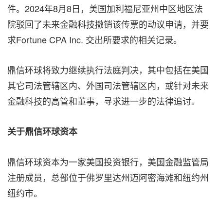
件。2024年8月8日，美国加利福尼亚州中
区地区
法
院驳回了未来金融科技撤销该传票的动议
申请
，
并
要
求Fortune CP
A Inc. 交
出所要求的相关记
录。
鼎
信环球将
致力
继续执行法庭判决，其中包括在美国
其它司法管辖区内、
外国
司法管辖区内，或针对未来
金融科技的高管和董事，寻求进一步的法律追讨。
关于鼎信环球资本
鼎信环球资本为一家美国投资银行，美国金融监管局
注册成员，总部位于佛罗里达州迈阿密海滩和纽约州
纽约
市。