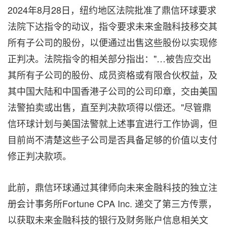
2024年8月28日，纽约地区法院批准了鼎信环球要求
法院下达指令的动议，指令要求未来金融科技移交其
所有子公司的股份，以便通过出售这些股份
以实现
修
正判决。法院
指令
的相关部分指出："…被告应交出
其所有子公司的股份、成员资格或有限合伙权益，及
其
中国大陆和中国香港
子公司的公司印章，交由美国
法警拍卖或出售，直至判决款项得以偿还。"尽管鼎
信环球计划与美国法警就上述事宜进行工作协调，但
目前尚不清楚这些子公司是否具备足够的价值以支付
修正判决款项。
此前，鼎信环球通过其律师向未来金融科技的独立注
册会计事务所Fortune CPA
Inc.
递交了第三方传票，
以获取未来金融科技的银行及财务账户信息相关文