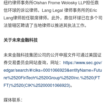
纽
约律师事务所Olshan Frome Wolosky LLP担任鼎
信环球的诉讼律师。
Lang Legal 律师事务所的
Eric
Lang律
师担任
联席
律师。此外，鼎信环球已在多个司
法管辖区聘请了当地律师
以
推进其执法工
作。
关于未来金融科技
未来金融科技集团公司的公开申报文件可通过美国证
券交易委员会网站查询，网址：
https://www.sec.gov/
edgar/search/#/ciks=0001066923&entityName=Futu
re%2520FinTech%2520Group%2520Inc.%2520(FT
FT)%2520(CIK%25200001066923)
。
媒体联系：