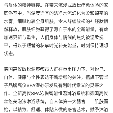
与群体的精神链接。在带来沉浸式放松疗愈体验的家
庭浴室中，当温度适宜的洁净水流幻化为柔和绵密的
水雾，细腻包裹全身肌肤，令人舒缓放松的神经肽悄
然释放，肌肤细胞获得了源自于水的全新能量，有效
加速更新与重生，人们身体与情绪的焦灼被温柔抚
平，得以于短暂的私享时光补充能量，时刻保持理想
状态。
德国高仪敏锐洞察都市人群在重重压力下，对悦己、
自信、健康与个性表达不断增强的关注，携旗下奢华
子品牌高仪SPA潜心研发具有划时代意义的灵感之
作。全新高仪SPA沁悦智能恒温淋浴系统和德国高仪
丝悠美泡沫淋浴系统，自人体第一大器官——肌肤而
始，以精致、舒适、体贴入微的感官艺术，赋予沐浴