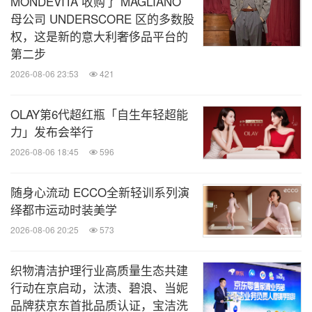
MONDEVITA 收购了 MAGLIANO
计"类别的2021年德国可持续发展奖。作为可持续发
母公司 UNDERSCORE 区的多数股
展和气候活动"可持续性与气候保护50强之一"，德国
权，这是新的意大利奢侈品平台的
高仪也致力于推动可持续转型。
第二步
2026-08-06 23:53
421
消息来源：德国高仪
OLAY第6代超红瓶「自生年轻超能
力」发布会举行
全球TMT
2026-08-06 18:45
596
微信公众号“全球TMT”发布全球互联网、科
技、媒体、通讯企业的经营动态、财报信
随身心流动 ECCO全新轻训系列演
息、企业并购消息。扫描二维码，立即订
阅！
绎都市运动时装美学
2026-08-06 20:25
573
关键词：
电脑/电子
电子商务
时尚
家用设备
日用
织物清洁护理行业高质量生态共建
品
零售业
行动在京启动，汰渍、碧浪、当妮
分享到：
品牌获京东首批品质认证，宝洁洗