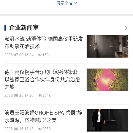
本晚樱花提取物都是来源于自然植物的成分
展示全文
**
**
含有以下保湿成分：透明质酸纳、乙酰化透明质
酸纳、水解透明质酸纳、透明质酸钠交联聚合物
企业新闻室
*****配方中的椰油酰谷氨酸二钠属于氨基酸类表面活
澎湃水流 劲擎体验 德国高仪重磅发
性剂，以及椰油酰胺丙基甜菜碱和月桂酰胺丙基甜菜
布劲擎花洒技术
碱作为两性表面活性剂，共同赋予产品温和的特性
2026-07-09 15:04
1601
关于德国高仪
德国高仪携手音乐剧《秘密花园》
以独家卫浴合作伙伴身份共启治愈
之旅
德国高仪是全球领先的卫浴解决方案和厨房产品供应
2026-06-25 17:20
2048
商。自2014年以来，德国高仪成为骊住集团旗下品
牌，骊住集团是全球卫浴与家装领导企业。为了实
演员王阳演绎GROHE SPA 感悟"静
现"畅享舒适水生活"的品牌理念，每款德国高仪产品
水流深，随物赋形"之美
都基于恒久品质、领先科技、卓越设计和可持续发展
2026-06-16 13:43
2350