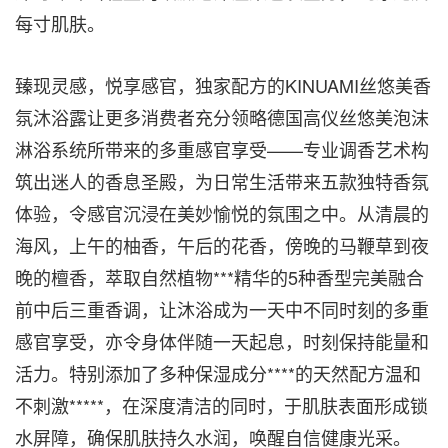
每寸肌肤。
臻现灵感，悦享感官，独家配方的KINUAMI丝悠美香
氛沐浴露让更多消费者充分领略德国高仪丝悠美泡沫
淋浴系统所带来的多重感官享受——专业调香艺术构
筑出迷人的香息圣殿，为日常生活带来五款独特香氛
体验，令感官沉浸在美妙愉悦的氛围之中。从清晨的
海风，上午的柚香，午后的花香，傍晚的马鞭草到夜
晚的檀香，萃取自然植物***精华的5种香型完美融合
前中后三重香调，让沐浴成为一天中不同时刻的多重
感官享受，亦令身体伴随一天起息，时刻保持能量和
活力。特别添加了多种保湿成分****的天然配方温和
不刺激*****，在深度清洁的同时，于肌肤表面形成锁
水屏障，确保肌肤持久水润，唤醒自信健康光采。