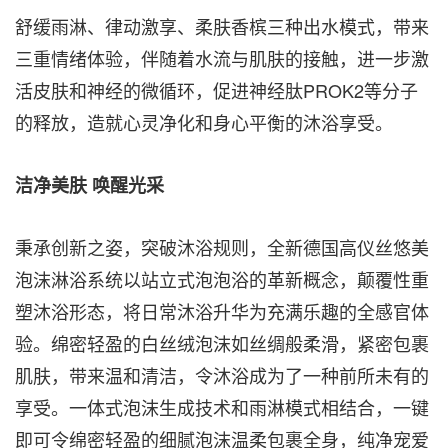
舒缓雨淋、律动激享、柔肤香槟三种出水模式，带来
三重情绪体验，伴随着水流与肌肤的接触，进一步激
活皮肤和神经的微循环，促进神经肽PROK2等分子
的释放，造就心灵净化和身心平衡的沐浴享受。
洁净美肤 唤醒光采
秉承创新之姿，突破沐浴规则，全新德国高仪丝悠美
泡沫淋浴系统以站立式泡泡浴的革新概念，颠覆性重
塑沐浴形态，将日常沐浴升华为充满乐趣的全感官体
验。绵密轻盈的白丝绒泡沫如丝绸般柔滑，紧密包裹
肌肤，带来温和清洁，令沐浴成为了一种前所未有的
享受。一体式泡沫生成技术和雨淋模式相结合，一键
即可令绵密轻盈的细腻泡沫温柔包裹全身，纯净宠爱