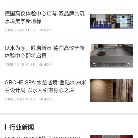
的品牌核心价值观。
德国高仪体验中心启幕 双品牌共筑
水境美学新地标
德国高仪及其高端奢华子品牌高仪SPA提供一系列提
2026-05-29 11:55
2993
高生活质量和践行可持续发展的产品解决方案和服
务，可满足品牌业务合作伙伴及其差异化目标群体的
以水为序，匠启新章 德国高仪全新
个性化需求。德国高仪致力于提供创新水生活产品，
体验中心即将启幕
始终贯彻骊住集团的企业社会责任，实现一种资源节
2026-05-19 16:38
4060
约型价值链，即推进碳中和生产、发展节水和节能产
品技术，如全新推出的Everstream水循环淋浴系统、
GROHE SPA"水愈谧境"登陆2026米
兰设计周 以水为引愈身心之境
®
实现产品包装无塑化，推出"从摇篮到摇篮
"循环经
2026-04-23 18:43
4192
济认证产品等。自2020年4月以来，品牌已在生产中
实现二氧化碳中和。自2003年以来荣获600余设计奖
项，彰显了公司实力。德国高仪在行业内率先获得了
行业新闻
德国联邦政府的企业社会责任奖，以及"资源"和"设