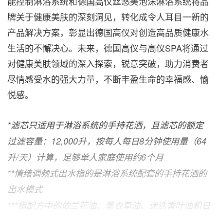
能控制淋浴系统和德国高仪丝悠美泡沫淋浴系统将品
牌关于健康美肤的深刻洞见，转化成令人耳目一新的
产品解决方案，彰显出德国高仪对创造高品质健康水
生活的不懈决心。未来，德国高仪与高仪SPA将通过
对健康美肤领域的深入探索，锐意突破，助力消费者
尽情感受水的强大力量，不断丰盈生命的幸福感、愉
悦感。
*滤芯只适用于淋浴系统的手持花洒，且滤芯的额定
过滤容量：12,000升，按每人每日8分钟使用量（64
升/天）计算，足够单人家庭使用约6个月
**情绪调频式出水指的是淋浴系统配套的手持花洒的
出水模式
*
**
指配方中的依兰花油、薰衣草油、迷迭香叶油和日