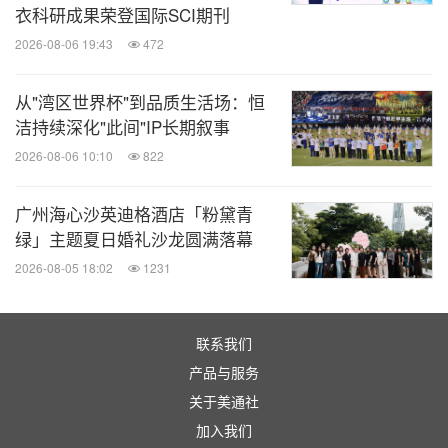
衣科研成果荣登国际SCI期刊
2026-08-06 19:43
472
从"湾区世界杯"到品质生活场：恒
洁持续深化"此间"IP长期叙事
2026-08-06 10:10
822
广州海心沙英迪格酒店「粉黛青
绿」主题夏日婚礼沙龙圆满落幕
2026-08-05 18:02
1231
联系我们
产品与服务
关于美通社
加入我们