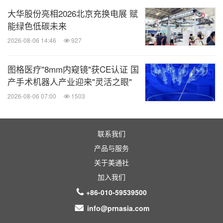
业的发展提供更多机会与支持。
大华股份亮相2026北京充换电展 赋
能绿色低碳未来
赵昕同样为加入IPIA平台感到非常荣幸。她认为，此
2026-08-06 14:46
927
举将显著推动国宏生物与植物基产业的深度融合，加
强企业间的协同合作，从而提升整个行业的创新和发
图格医疗"8mm内窥镜"获CE认证 国
产手术机器人产业迎来"灵活之眼"
展效率。随着植物蛋白与动物蛋白产业的持续演进，
2026-08-06 07:00
1503
企业既迎来了巨大的市场机遇，也面临着前所未有的
挑战。因此，她期待与布勒等设备和技术提供商建立
更为紧密的合作关系，共同在技术研发、前端消费者
联系我们
洞察等方面做好准备。此外她也坚信，这将有助于企
产品与服务
业更准确地把握市场动态，实现生产与销售的高效对
关于美通社
加入我们
接。
+86-010-59539500
info@prnasia.com
新战略合作伙伴：璞跃中国