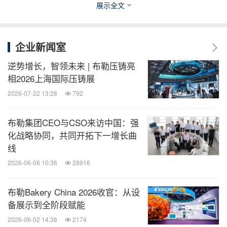
展示全文
新与理念更新，方能更好地满足社会发展需求，有效
应对未来所面临的各种挑战。作为IPIA的发起方，布
勒集团致力于成为全球食品加工技术的领导者，专注
企业新闻室
于提供创新和可持续的解决方案，通过创新解决方案
逆势增长，智领未来 | 布勒压铸亮
减少食品加工过程中的浪费，提高产品质量和安全
相2026上海国际压铸展
性，同时支持全球食品和饲料市场的可持续发展。面
2026-07-22 13:28
792
对全球食物安全与营养健康的双重挑战，布勒集团坚
布勒集团CEO与CSO来访中国：强
持以创新技术助力食品产业的绿色转型，倡导营养健
化战略协同，共同开拓下一增长曲
康与环境保护理念，并协助产业链上下游构建可持续
线
的食物系统。
2026-06-08 10:36
28916
诺和新元亚太区总裁、食品与饮料生物解决方案高级
布勒Bakery China 2026收官：从设
副总裁陈晓慧女士也指出，在当前社会快速发展的背
备展示到全阶段赋能
景下，寻求人与自然和谐共生的同时，保障人们享有
2026-06-02 14:38
2174