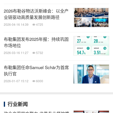
高品质的生活已成为重要课题。蛋白创新提供了一个
2026布勒谷物达沃斯峰会：以全产
切实可行的解决方案，生物创新不仅有助于高效地获
业链驱动高质量发展创新路径
取蛋白来源，同时能够改善食品的口感和品质，为食
2026-04-16 14:39
4725
品行业的未来发展注入新动力。
布勒集团发布2025年报：持续巩固
陈晓慧女士进一步阐述道，食品在确保美味的同时，
市场地位
实现可持续性发展，蛋白质的创新是解锁这一双重目
2026-03-16 11:27
5732
标的关键。IPIA作为创新蛋白行业的汇聚平台，囊括
布勒集团任命Samuel Schär为首席
了设备供应商、食品原料创新者及下游客户的集体力
执行官
量，通过技术交流与融合，激发出了创新的火花。她
2026-01-07 15:12
6000
期待与IPIA成员携手，共同描绘食品行业的未来蓝
图，探索可持续发展的无限潜力。
行业新闻
新品牌商会员：一亩田未来食品、国宏生物、科瑞源