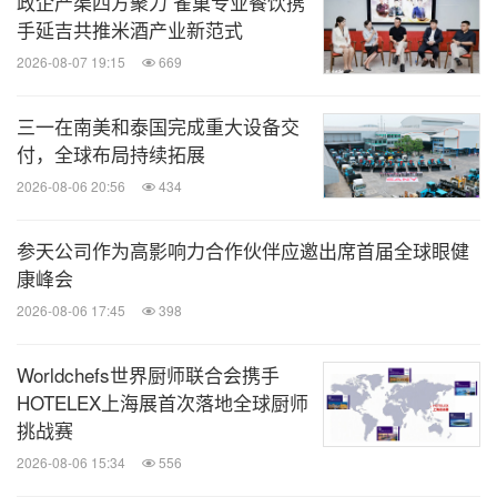
政企产渠四方聚力 雀巢专业餐饮携
食品
手延吉共推米酒产业新范式
2026-08-07 19:15
669
大会上一亩田（河北）未来食品有限公司、山东国宏
生物科技有限公司、科瑞源食品有限公司三家企业
三一在南美和泰国完成重大设备交
付，全球布局持续拓展
（排名不分先后）正式加入IPIA，成为品牌商会员。
2026-08-06 20:56
434
一亩田未来食品总经理赵臣岭先生与国宏生物副总经
理赵昕女士作为品牌商代表进行了发言。
参天公司作为高影响力合作伙伴应邀出席首届全球眼健
康峰会
赵臣岭对于正式成为IPIA成员倍感荣幸。他表示，得
2026-08-06 17:45
398
益于与布勒集团、江南大学十年深厚的合作基础，一
亩田未来食品在食品加工行业已积累了十年的丰富经
Worldchefs世界厨师联合会携手
验，但在新兴的蛋白行业中，一亩田未来食品尚属初
HOTELEX上海展首次落地全球厨师
挑战赛
入者，因此衷心希望IPIA、布勒集团、江南大学等大
2026-08-06 15:34
556
型企业及学术机构能够继续发挥引领作用，为中小企