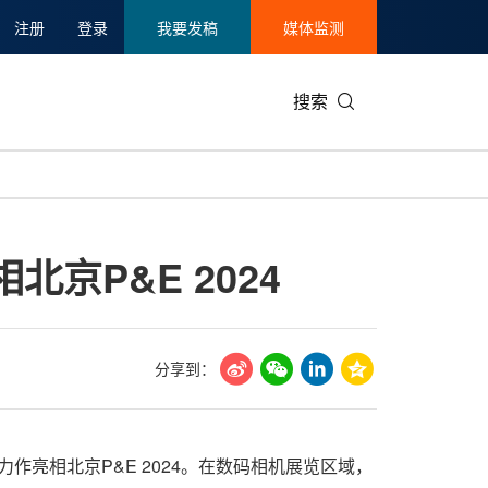
注册
登录
我要发稿
媒体监测
搜索
可持续发展
IT科技与互联网
日本
中国国际
零售业
韩国
京P&E 2024
碳中和
娱乐时尚与艺术
新加坡
企业扩张
环境
泰国
新质生产力
健康与医疗制药
财报
农业与制
美国临床肿瘤学会(ASCO)
通信业
企业社会
旅游与酒
分享到：
世界杯
会展
中国国际
房地产建
新力作亮相北京P&E 2024。在数码相机展览区域，