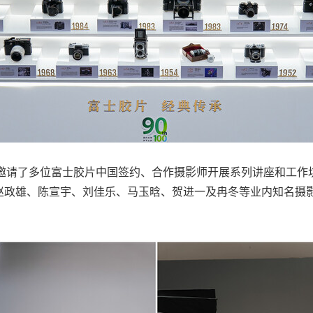
，邀请了多位富士胶片中国签约、合作摄影师开展系列讲座和工作
赵政雄、陈宣宇、刘佳乐、马玉晗、贺进一及冉冬等业内知名摄影