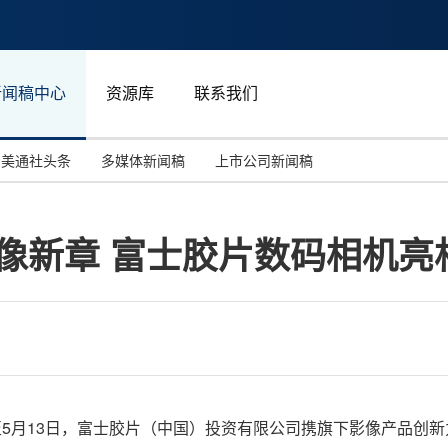
新闻稿中心
资源库
联系我们
美通社头条
多媒体新闻稿
上市公司新闻稿
国际消费电子展(CES)
汽车与交通
中国大陆
像新章 富士胶片数码相机亮相北
投资并购
能源化工与环保
马来西亚
世界移动通信大会
教育与人力资源
澳大利亚
人工智能
体育
汉诺威工业博览会
广告营销传媒
月10日至5月13日，富士胶片（中国）投资有限公司携旗下影像产品创