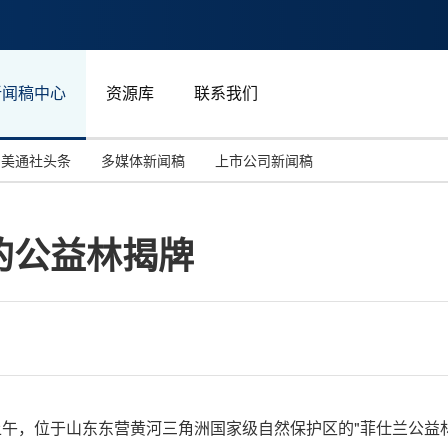
新闻稿中心
资源库
联系我们
美通社头条
多媒体新闻稿
上市公司新闻稿
国际消费电子展(CES)
汽车与交通
中国大陆
的公益林揭牌
投资并购
能源化工与环保
马来西亚
世界移动通信大会
教育与人力资源
澳大利亚
人工智能
体育
汉诺威工业博览会
广告营销传媒
3月21日上午，位于山东东营黄河三角洲国家级自然保护区的"菲仕兰