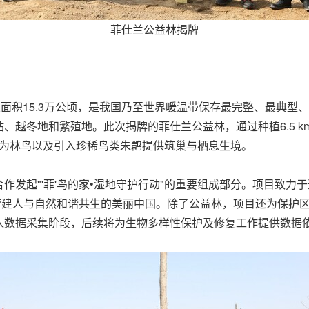
菲仕兰公益林揭牌
总面积15.3万公顷，是我国乃至世界暖温带保存最完整、最典
冬地和繁殖地。此次揭牌的菲仕兰公益林，通过种植6.5 km柽柳
地，为林鸟以及引入珍稀鸟类朱鹮提供筑巢与栖息生境。
作发起"'菲'鸟的家•湿地守护行动"的重要组成部分。项目致力
营建人与自然和谐共生的美丽中国。除了公益林，项目还为保护
入数据采集阶段，后续将为生物多样性保护及修复工作提供数据