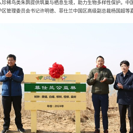
入珍稀鸟类朱鹮提供筑巢与栖息生境，助力生物多样性保护。中
护区管理委员会书记许明德、菲仕兰中国区高级副总裁杨国超等