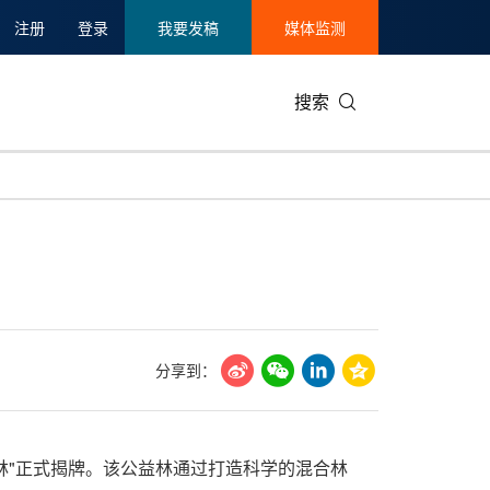
注册
登录
我要发稿
媒体监测
搜索
可持续发展
IT科技与互联网
日本
中国国际
零售业
韩国
碳中和
娱乐时尚与艺术
新加坡
企业扩张
环境
泰国
新质生产力
健康与医疗制药
财报
农业与制
美国临床肿瘤学会(ASCO)
通信业
企业社会
旅游与酒
分享到：
世界杯
会展
中国国际
房地产建
公益林"正式揭牌。该公益林通过打造科学的混合林