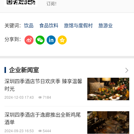
订阅！
关键词：
饮品
食品饮料
旅馆与度假村
旅游业
分享到：
企业新闻室
深圳四季酒店节日欢庆季 臻享温馨
时光
2024-12-03 17:43
7184
深圳四季酒店于逸廊推出全新鸡尾
酒单
2024-09-23 16:53
5444