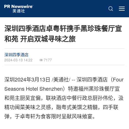
深圳四季酒店卓粤轩携手黑珍珠餐厅宣
和苑 开启双城寻味之旅
深圳四季酒店
2024-03-13 14:22
7177
深圳
2024年3月13日
/美通社/ -- 深圳四季酒店（Four
Seasons Hotel Shenzhen）特邀福州黑珍珠餐厅宣
和苑主厨吴宜偏，联袂酒店中餐行政总厨孙伟伦，汲
精功闽菜美味之灵感，融粤式美馔之精髓，四手联
弹，于卓粤轩为食客限时呈献风味飨宴。