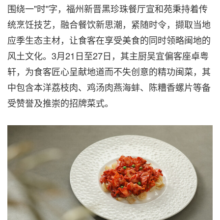
围绕一"时"字，福州新晋黑珍珠餐厅宣和苑秉持着传
统烹饪技艺，融合餐饮新思潮，紧随时令，撷取当地
应季生态主材，让食客在享受美食的同时领略闽地的
风土文化。3月21日至27日，其主厨吴宜偏客座卓粤
轩，为食客匠心呈献地道而不失创意的精功闽菜，其
中包含本洋荔枝肉、鸡汤肉燕海蚌、陈糟香螺片等备
受赞誉及推崇的招牌菜式。