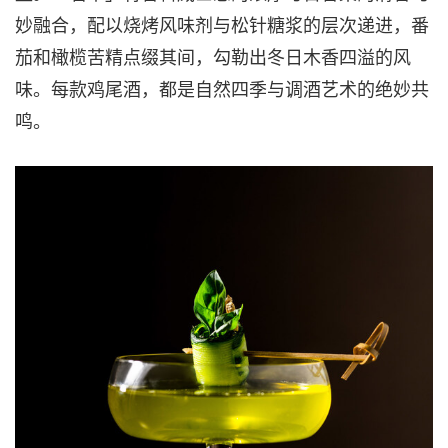
妙融合，配以烧烤风味剂与松针糖浆的层次递进，番
茄和橄榄苦精点缀其间，勾勒出冬日木香四溢的风
味。每款鸡尾酒，都是自然四季与调酒艺术的绝妙共
鸣。