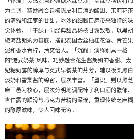
「怀瑾」灵感源自经典糖水绿豆沙，以绿豆糕伏特加
为主调，精妙融合话梅陈皮利口酒的酸甜、茉莉花茶
的清雅和红枣的甘甜，冰沙的细腻口感带来独特的味
觉体验。「于绿」向经典甜品杨枝甘露致敬，以黑胡
椒海盐朗姆为基底，搭配泰国金丝柚桂花酒、青芒果
泥和香水青柠，清爽怡人。「沉阁」演绎别具一格
的"港式奶茶"风味，巧妙融合花生酱朗姆的香甜、太
妃糖奶露的醇厚与英式早餐茶的芬芳，辅以板栗黑白
淡奶和雪梨酱的绵密，层次丰富。「墨识」则以黑芝
麻干邑为核心，层次分明地调配榛子利口酒的馥郁、
杏仁露的顺滑与巧克力苦精的深邃，重现传统芝麻糊
的醇厚滋味，令人回味无穷。