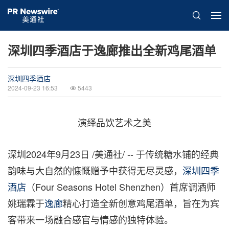
深圳四季酒店于逸廊推出全新鸡尾酒单
深圳四季酒店
2024-09-23 16:53
5443
演绎品饮艺术之美
深圳
2024年9月23日
/美通社/ -- 于传统糖水铺的经典
韵味与大自然的慷慨赠予中获得无尽灵感，
深圳四季
酒店
（Four Seasons Hotel Shenzhen）首席调酒师
姚瑞霖于
逸廊
精心打造全新创意鸡尾酒单，旨在为宾
客带来一场融合感官与情感的独特体验。