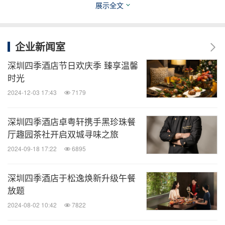
餐厅和7间多功能宴会厅，是商务出行、旅游体验的
展示全文
最佳选择。
企业新闻室
如需了解更多有关深圳四季酒店的信息，请浏览：
w
深圳四季酒店节日欢庆季 臻享温馨
ww.fourseasons.com/shenzhen
时光
2024-12-03 17:43
7179
消息来源：深圳四季酒店
深圳四季酒店卓粤轩携手黑珍珠餐
知消
厅趣园茶社开启双城寻味之旅
微信公众号“知消”发布全球消费品、零售、时
2024-09-18 17:22
6895
尚、物流行业最新动态。扫描二维码，立即
订阅！
深圳四季酒店于松逸焕新升级午餐
放题
关键词：
饮品
时尚
旅馆与度假村
日用品
零售业
2024-08-02 10:42
7822
旅游业