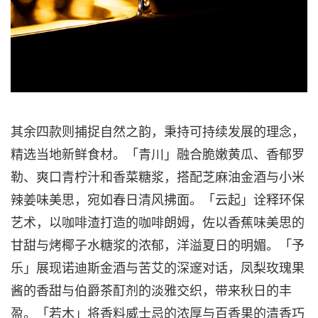
其余四款则捕捉自然之韵，秉持可持续发展的理念，
精选当地新鲜食材。「青川」融合脆嫩黄瓜、香郁罗
勒、爽口青柠汁和香菜糖浆，搭配芝麻油金酒与小米
辣姜味美思，宛如春日清风拂面。「云起」诠释环保
艺术，以咖啡渣打造的咖啡朗姆，佐以香蕉味美思的
甘甜与烤椰子水糖浆的浓郁，洋溢夏日的明媚。「予
乐」展现诺迪斯金酒与苦艾的深邃对话，凤梨玫瑰果
酱的香甜与伯爵茶酊剂的淡雅交织，带来秋日的丰
盈。「若木」将香料威士忌的浓厚与百香果的清香巧