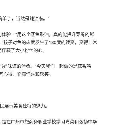
简单了，当然是蚝油啦。"
的体验："用这个蒸鱼豉油，真的能提升菜肴的鲜
，孩子对鱼的态度发生了180度的转变，变得非常
而俘获了大小粉丝的心。
妈妈味道的佳肴。"今天我们一起做的是蒜香鸡
艺心得，充满惊喜和欢笑。
市民展示美食独特的魅力。
—是在广州市旅商务职业学校学习粤菜和弘扬中华