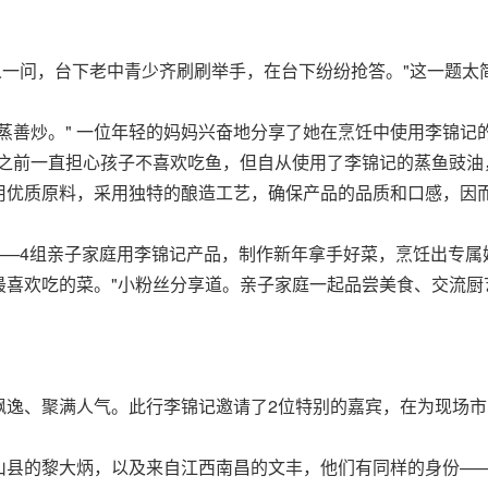
人一问，台下老中青少齐刷刷举手，在台下纷纷抢答。"这一题太
蒸善炒。" 一位年轻的妈妈兴奋地分享了她在烹饪中使用李锦记
之前一直担心孩子不喜欢吃鱼，但自从使用了李锦记的蒸鱼豉油
用优质原料，采用独特的酿造工艺，确保产品的品质和口感，因
——4组亲子家庭用李锦记产品，制作新年拿手好菜，烹饪出专属
最喜欢吃的菜。"小粉丝分享道。亲子家庭一起品尝美食、交流厨
飘逸、聚满人气。此行李锦记邀请了2位特别的嘉宾，在为现场
山县的黎大炳，以及来自江西南昌的文丰，他们有同样的身份—