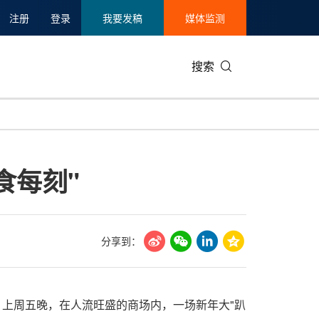
注册
登录
我要发稿
媒体监测
搜索
可持续发展
IT科技与互联网
日本
中国国际
零售业
韩国
食每刻"
碳中和
娱乐时尚与艺术
新加坡
企业扩张
环境
泰国
新质生产力
健康与医疗制药
财报
农业与制
美国临床肿瘤学会(ASCO)
通信业
企业社会
旅游与酒
分享到：
世界杯
会展
中国国际
房地产建
宴。上周五晚，在人流旺盛的商场内，一场新年大"趴