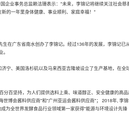
中国企业事务总监赖洁珊表示："未来，李锦记将继续关注社会
在新的一年里身体健康、事业顺利、家庭幸福！"
裳先生在广东省南水创办了李锦记。经过136年的发展，李锦记
业。
济宁、美国洛杉矶以及马来西亚吉隆坡设立了生产基地，在全球拥
承质量百分百坚持，为人们提供选料上乘、味道醇正、安全健康的高品
上海世博会酱料供应商"和"广州亚运会酱料供应商"； 2018年,
基地成为全世界发酵食品行业领域第一家获得"能源与环境设计先锋