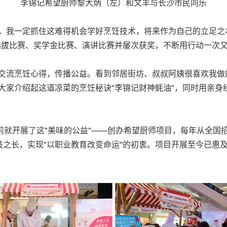
李锦记希望厨师黎大炳（左）和文丰与长沙市民同乐
。我一定抓住这难得机会学好烹饪技术，将来作为自己的立足之本
技能选拔比赛、奖学金比赛、演讲比赛并屡次获奖，不断用行动一次
交流烹饪心得，传播公益。看到邻居街坊、叔叔阿姨很喜欢我做的
大家介绍起这道凉菜的烹饪秘诀"李锦记财神蚝油"，同时用亲
前就开展了这"美味的公益"——创办希望厨师项目，每年从全国
之长，实现"以职业教育改变命运"的初衷。项目开展至今已惠及全