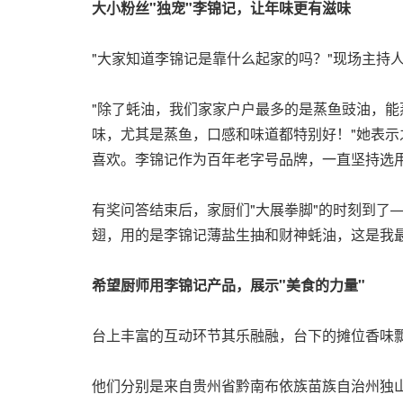
大小粉丝"独宠"李锦记，让年味更有滋味
"大家知道李锦记是靠什么起家的吗？"现场主持
"除了蚝油，我们家家户户最多的是蒸鱼豉油，能
味，尤其是蒸鱼，口感和味道都特别好！"她表示
喜欢。李锦记作为百年老字号品牌，一直坚持选
有奖问答结束后，家厨们"大展拳脚"的时刻到了
翅，用的是李锦记薄盐生抽和财神蚝油，这是我
希望厨师用李锦记产品，展示"美食的力量"
台上丰富的互动环节其乐融融，台下的摊位香味
他们分别是来自贵州省黔南布依族苗族自治州独