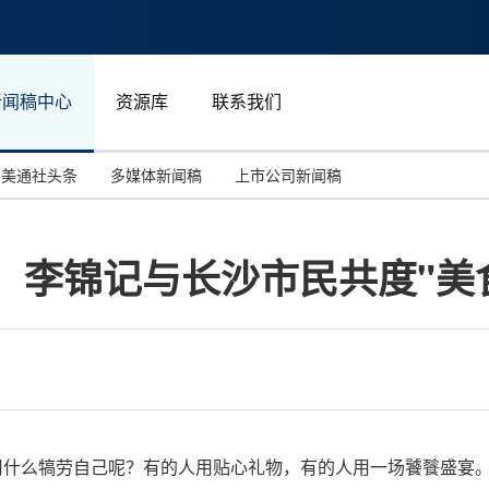
新闻稿中心
资源库
联系我们
美通社头条
多媒体新闻稿
上市公司新闻稿
国际消费电子展(CES)
汽车与交通
中国大陆
会，李锦记与长沙市民共度"美
投资并购
能源化工与环保
马来西亚
世界移动通信大会
教育与人力资源
澳大利亚
人工智能
体育
汉诺威工业博览会
广告营销传媒
，你会用什么犒劳自己呢？有的人用贴心礼物，有的人用一场饕餮盛