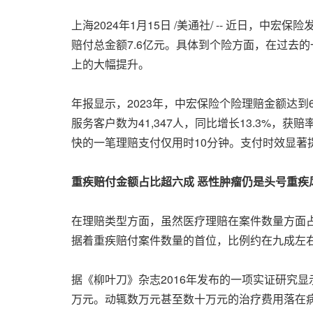
上海
2024年1月15日
/美通社/ -- 近日，中宏
赔付总金额7.6亿元。具体到个险方面，在过去
上的大幅提升。
年报显示，2023年，中宏保险个险理赔金额达到6亿
服务客户数为41,347人，同比增长13.3%，获
快的一笔理赔支付仅用时10分钟。支付时效显著
重疾赔付金额占比超六成 恶性肿瘤仍是头号重疾
在理赔类型方面，虽然医疗理赔在案件数量方面占
据着重疾赔付案件数量的首位，比例约在九成左
据《柳叶刀》杂志2016年发布的一项实证研究显
万元。动辄数万元甚至数十万元的治疗费用落在