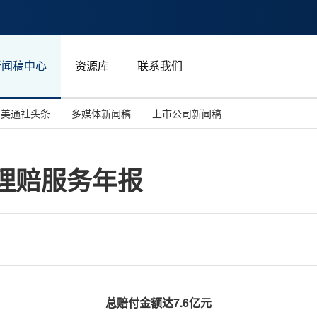
新闻稿中心
资源库
联系我们
美通社头条
多媒体新闻稿
上市公司新闻稿
国际消费电子展(CES)
汽车与交通
中国大陆
年理赔服务年报
投资并购
能源化工与环保
马来西亚
世界移动通信大会
教育与人力资源
澳大利亚
人工智能
体育
汉诺威工业博览会
广告营销传媒
总赔付金额达
7.6亿元