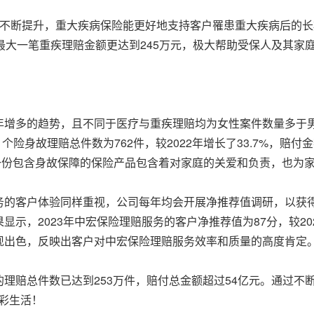
不断提升，重大疾病保险能更好地支持客户罹患重大疾病后的长期
最大一笔重疾理赔金额更达到245万元，极大帮助受保人及其家庭
年增多的趋势，且不同于医疗与重疾理赔均为女性案件数量多于
，个险身故理赔总件数为762件，较2022年增长了33.7%，赔付
一份包含身故保障的保险产品包含着对家庭的关爱和负责，也为家
务的客户体验同样重视，公司每年均会开展净推荐值调研，以获
示，2023年中宏保险理赔服务的客户净推荐值为87分，较20
现出色，反映出客户对中宏保险理赔服务效率和质量的高度肯定
理赔总件数已达到253万件，赔付总金额超过54亿元。通过不
精彩生活！