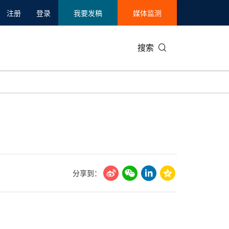
注册
登录
我要发稿
媒体监测
搜索
可持续发展
IT科技与互联网
日本
中国国际
零售业
韩国
碳中和
娱乐时尚与艺术
新加坡
企业扩张
环境
泰国
新质生产力
健康与医疗制药
财报
农业与制
美国临床肿瘤学会(ASCO)
通信业
企业社会
旅游与酒
分享到：
世界杯
会展
中国国际
房地产建