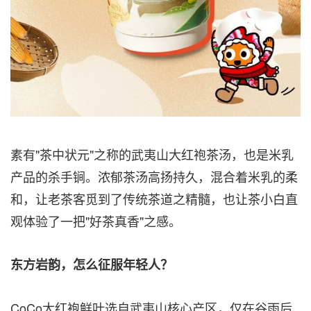
素有"茶中状元"之称的武夷山大红袍茶汤，也是米乳
产品的杀手锏。浓郁茶汤高扬持久，混合着米乳的柔
和，让老茶客觅到了传统茶道之精髓，也让茶小白直
观体验了一把"好茶真香"之感。
东方岩韵，怎么征服年轻人？
CoCo大红袍鲜叶选自武夷山核心产区，仅在谷雨后