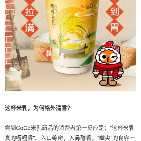
这杯米乳，为何格外清香？
尝到CoCo米乳新品的消费者第一反应是："这杯米乳
真的嘎嘎香"。入口绵密，入鼻醇香，"嘴尖"的食客一