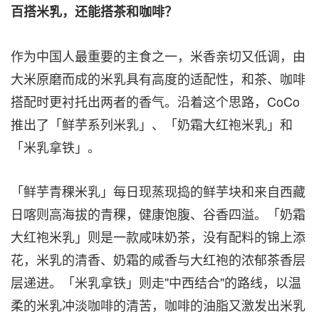
百搭米乳，还能搭茶和咖啡？
作为中国人最重要的主食之一，米香亲切又低调，由
大米原磨而成的米乳具有高度的适配性，和茶、咖啡
搭配时更衬托出两者的香气。沿着这个思路，CoCo
推出了「鲜芋系列米乳」、「奶霜大红袍米乳」和
「米乳拿铁」。
「鲜芋青稞米乳」每日现蒸现捣的鲜芋块和来自西藏
日喀则高海拔的青稞，健康饱腹、谷香四溢。「奶霜
大红袍米乳」则是一款咸味奶茶，没有配料的锦上添
花，米乳的清香、奶霜的咸香与大红袍的浓郁茶香层
层递进。「米乳拿铁」则走"中西结合"的路线，以温
柔的米乳冲淡咖啡的清苦，咖啡的油脂又激发出米乳