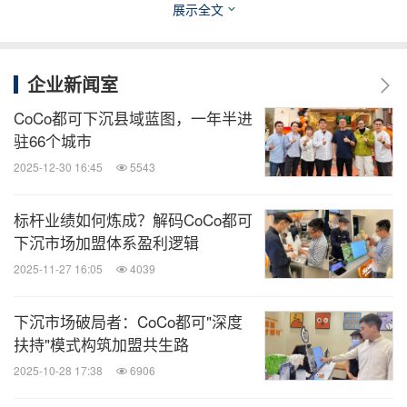
展示全文
新精神，CoCo再一次以产品打动消费者，践行了"有
都可，才惊喜"的品牌主张。
企业新闻室
CoCo都可下沉县域蓝图，一年半进
消息来源：CoCo都可
驻66个城市
2025-12-30 16:45
5543
知消
标杆业绩如何炼成？解码CoCo都可
微信公众号“知消”发布全球消费品、零售、时
尚、物流行业最新动态。扫描二维码，立即
下沉市场加盟体系盈利逻辑
订阅！
2025-11-27 16:05
4039
下沉市场破局者：CoCo都可"深度
关键词：
饮品
食品饮料
零售业
扶持"模式构筑加盟共生路
分享到：
2025-10-28 17:38
6906