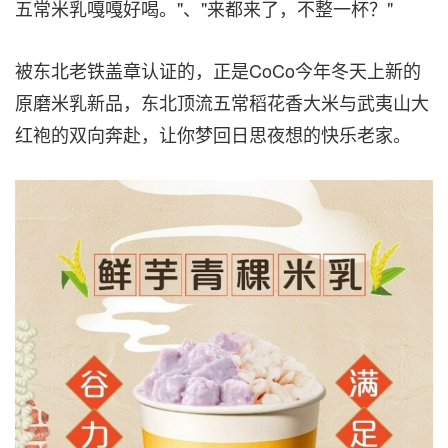
五常米乳嘎嘎好喝。"、"来都来了，不整一杯？"
被东北老铁盖章认证的，正是CoCo今年冬天上新的
原磨米乳新品，东北顶流五常稻花香大米与武夷山大
红袍的双向奔赴，让你梦回日思夜想的快乐老家
。