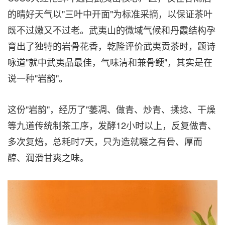
的晴好天气以"三叶中开面"为标准采摘，以保证茶叶
既不过嫩又不过老。武夷山的微域气候和丹霞结构孕
育出了独特的岩骨花香，乾隆评价武夷贡茶时，题诗
咏道"就中武夷品最佳，气味清和兼骨鲠"，其实是在
说一种"岩韵"。
这份"岩韵"，经历了"萎凋、做青、炒青、揉捻、干燥
等九道传统制茶工序，发酵12小时以上，反复做青、
多次复焙，总耗时7天，只为造就啜之有骨、厚而
醇、润滑甘爽之味。