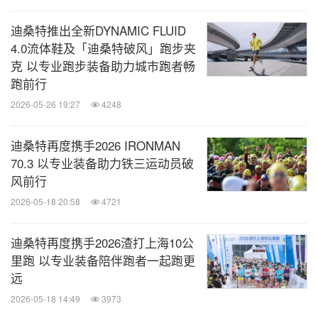
DESCENTE X AUTOMOBILI LAMBORGHINI全新联
名系列是一次关于速度的共同追求，一场创新专业科
迪桑特推出全新DYNAMIC FLUID
技的对话。除专业滑雪服和派克大衣外，联名系列还
4.0流体鞋及「迪桑特破风」跑步夹
克 以专业跑步装备助力城市跑者畅
推出了经典二合一多功能夹克、长袖针织衫、梭织运
跑前行
动长裤、针织套头衫等多款单品，以匠心工艺打造突
2026-05-26 19:27
4248
破期待的卓越品质。
迪桑特再度携手2026 IRONMAN
DESCENTE X AUTOMOBILI LAMBORGHINI全新联
70.3 以专业装备助力铁三运动员破
风前行
名系列将于11月7日在迪桑特官方小程序、天猫旗舰
2026-05-18 20:58
4721
店发售和指定线下门店同步上市。更多关于
DESCENTE迪桑特的信息敬请关注DESCENTE品牌
迪桑特再度携手2026渣打上海10公
官方微博@迪桑特DESCENTE及DESCENTE品牌官
里跑 以专业装备陪伴跑者一起跑更
方微信。
远
2026-05-18 14:49
3973