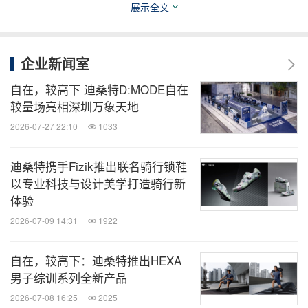
展示全文
企业新闻室
自在，较高下 迪桑特D:MODE自在
较量场亮相深圳万象天地
2026-07-27 22:10
1033
迪桑特携手Fizik推出联名骑行锁鞋
以专业科技与设计美学打造骑行新
体验
2026-07-09 14:31
1922
自在，较高下：迪桑特推出HEXA
图5 迪桑特 x 兰博基尼全新联名系列 鹅绒派克大衣
男子综训系列全新产品
2026-07-08 16:25
2025