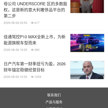
母公司 UNDERSCORE 区的多数股
不断科技创新的设计才能更好地驱动运动，推动更为
权，这是新的意大利奢侈品平台的
精进的运动方式和态度。每一件助力运动员倾力发挥
第二步
的运动装备都代表迪桑特力求突破的创新精神。
2026-08-06 23:53
417
佳通驾控P10 MAX全新上市，为新
关于兰博基尼汽车公司：
能源旗舰车型而来
2026-08-06 16:35
390
兰博基尼汽车公司成立于
1963年，总部位于意大利北
部的圣亚加塔·波隆尼。
日产汽车第一财季扭亏为盈，2026
财年锚定稳健经营目标
兰博基尼现有车型包括
2011年推出的搭载V12发动机
2026-08-06 10:35
1029
的Aventador系列、2014年推出的搭载V10发动机的
Huracán系列，以及2017年推出的搭载双涡轮V8发动
联系我们
机的超级SUV Urus。
产品与服务