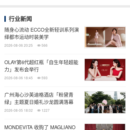
关于
DESCENTE迪桑特：
DESCENTE 迪桑特创立于1935年，品牌名取自法语
行业新闻
词汇，意为“滑降”。品牌箭头标识代表滑雪的三种技
随身心流动 ECCO全新轻训系列演
术“直线滑降”、“斜滑降”以及“横滑降”，意味着迪桑特
绎都市运动时装美学
在滑雪运动领域的领导地位。在持续至今的88年品牌
2026-08-06 20:25
566
历史中，迪桑特从滑雪延伸至骑行、跑步、高尔夫、
OLAY第6代超红瓶「自生年轻超能
综训及高端机能装备领域。
力」发布会举行
2026-08-06 18:45
593
DESCENTE迪桑特将机能美学与精湛工艺相结合，
不断以出色的产品设计满足行动家多样化需求，致力
广州海心沙英迪格酒店「粉黛青
于将创新概念融入到前所未有的卓越运动产品中，并
绿」主题夏日婚礼沙龙圆满落幕
始终与顶尖运动员和专业团队协作，从世界级运动员
2026-08-05 18:02
1227
需求角度出发，打造匠心专业的高性能运动装备。迪
MONDEVITA 收购了 MAGLIANO
桑特倡导「Design that moves」，相信唯有专业、