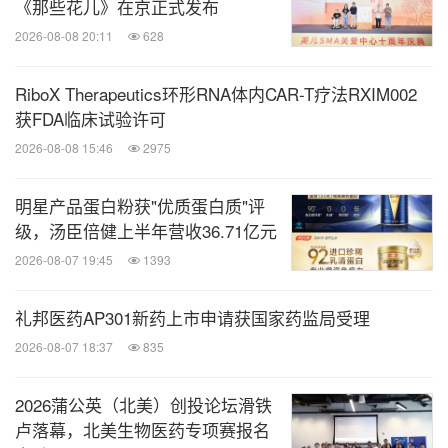
《那些花儿》在京正式发布
2026-08-08 20:11
628
RiboX Therapeutics环形RNA体内CAR-T疗法RXIM002
获FDA临床试验许可
2026-08-08 15:46
2975
明星产品蛋白粉获"优质蛋白质"评
级，汤臣倍健上半年营收36.71亿元
2026-08-07 19:45
1393
礼邦医药AP301新药上市申请获国家药监局受理
2026-08-07 18:37
835
2026蒲公英（北美）创投论坛滑铁
卢落幕，北美生物医药专项赛报名