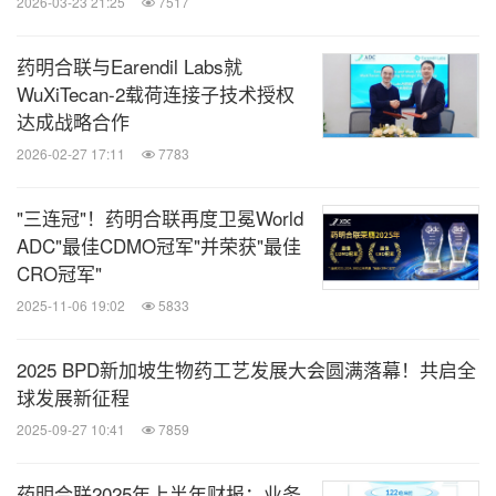
2026-03-23 21:25
7517
药明合联与Earendil Labs就
WuXiTecan-2载荷连接子技术授权
达成战略合作
2026-02-27 17:11
7783
"三连冠"！药明合联再度卫冕World
ADC"最佳CDMO冠军"并荣获"最佳
CRO冠军"
2025-11-06 19:02
5833
2025 BPD新加坡生物药工艺发展大会圆满落幕！共启全
球发展新征程
2025-09-27 10:41
7859
药明合联2025年上半年财报：业务