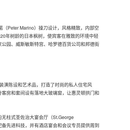
ter Marino）操刀设计，风格精致，内部空
20年树龄的日本枫树，使宾客在雅致的环境中轻
家公园、威斯敏斯特宫、哈罗德百货公司和邦德街
定制的装潢陈设和艺术品，打造了时尚的私人住宅风
分客房和套间设有落地大玻璃窗，让惠灵顿拱门和
圣佐治大宴会厅（St.George
皆配备先进科技，并有酒店宴会和会议专员提供周到