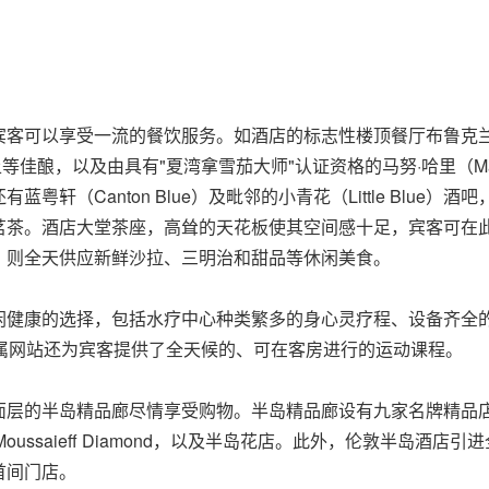
可以享受一流的餐饮服务。如酒店的标志性楼顶餐厅布鲁克兰（Br
食和上等佳酿，以及由具有"夏湾拿雪茄大师"认证资格的马努·哈里（M
轩（Canton Blue）及毗邻的小青花（Little Blue
茗茶。酒店大堂茶座，高耸的天花板使其空间感十足，宾客可在
，则全天供应新鲜沙拉、三明治和甜品等休闲美食。
闲健康的选择，包括水疗中心种类繁多的身心灵疗程、设备齐全
属网站还为宾客提供了全天候的、可在客房进行的运动课程。
岛精品廊尽情享受购物。半岛精品廊设有九家名牌精品店，如Asprey
s、Mouawad、Moussaieff Diamond，以及半岛花店。此外，
的首间门店。