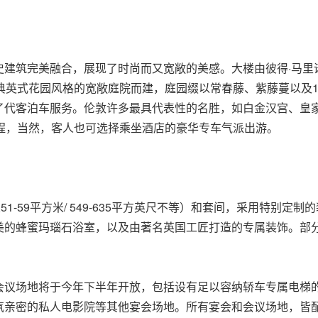
筑完美融合，展现了时尚而又宽敞的美感。大楼由彼得·马里诺（Pe
典英式花园风格的宽敞庭院而建，庭园缀以常春藤、紫藤蔓以及1
了代客泊车服务。伦敦许多最具代表性的名胜，如白金汉宫、皇
程
，当然，客人也可选择乘坐酒店的豪华专车气派出游。
1-59平方米/ 549-635平方英尺不等）和套间，采用特别
美的蜂蜜玛瑙石浴室，以及由著名英国工匠打造的专属装饰。部
场地将于今年下半年开放，包括设有足以容纳轿车专属电梯的无柱式
室、气氛亲密的私人电影院等其他宴会场地。所有宴会和会议场地，