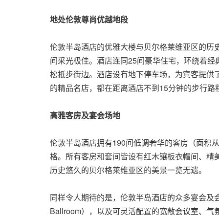
地处伦敦尊尚优越地段
伦敦半岛酒店的优雅大楼与贝尔格莱维亚区的历史建
间采光极佳。酒店连同25间豪华住宅，环绕着经
松抵步街边。酒店设有地下停车场，为宾客提供
的精品名店，都
在距离酒店不到15分钟的步行路
高雅客房及宴会场地
伦敦半岛酒店拥有190间低调奢华的客房（面积从5
格。所有客房和套间皆设有红木镶板衣帽间、精
历史悠久的贝尔格莱维亚区的美景一览无遗。
同样令人期待的是，伦敦半岛酒店的众多宴会及会议
Ballroom），以及可灵活配置的宽敞会议