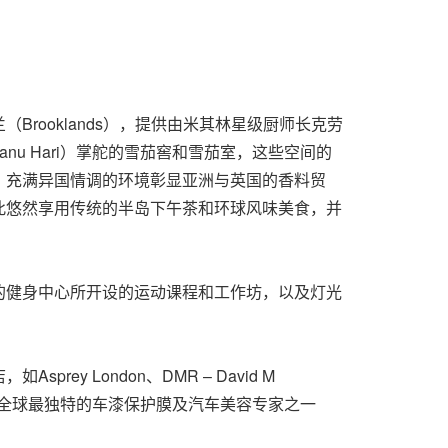
ooklands），提供由米其林星级厨师长克劳
anu Hari）掌舵的雪茄窖和雪茄室，这些空间的
）酒吧，充满异国情调的环境彰显亚洲与英国的香料贸
此悠然享用传统的半岛下午茶和环球风味美食，并
的健身中心所开设的运动课程和工作坊，以及灯光
 London、DMR – David M
伦敦半岛酒店引进全球最独特的车漆保护膜及汽车美容专家之一