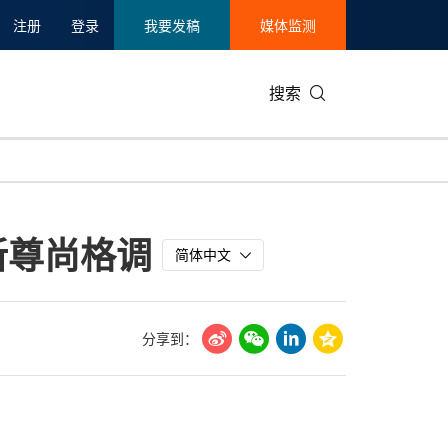
注册
登录
我要发稿
媒体监测
搜索
可持续发展
IT科技与互联网
日本
中国国际
零售业
韩国
新尊尚格调
碳中和
娱乐时尚与艺术
新加坡
企业扩张
环境
泰国
简体中文
新质生产力
健康与医疗制药
财报
农业与制
美国临床肿瘤学会(ASCO)
通信业
企业社会
旅游与酒
分享到：
世界杯
会展
中国国际
房地产建