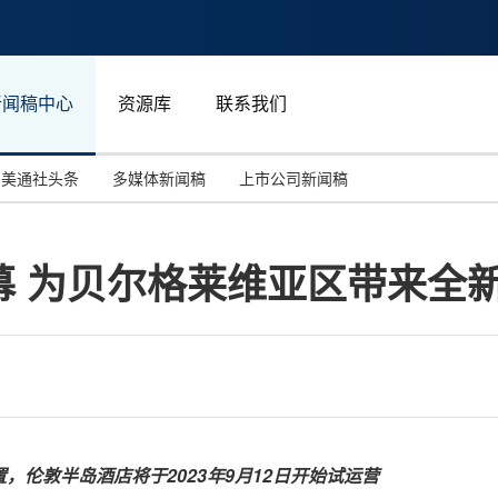
新闻稿中心
资源库
联系我们
美通社头条
多媒体新闻稿
上市公司新闻稿
国际消费电子展(CES)
汽车与交通
中国大陆
幕 为贝尔格莱维亚区带来全
投资并购
能源化工与环保
马来西亚
世界移动通信大会
教育与人力资源
澳大利亚
人工智能
体育
汉诺威工业博览会
广告营销传媒
置，
伦敦半岛酒店将于
2023
年
9
月
12
日开始试
运营