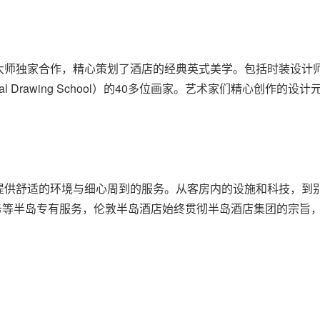
独家合作，精心策划了酒店的经典英式美学。包括时装设计师珍妮·帕
Royal Drawing School）的40多位画家。艺术家们精心
提供舒适的环境与细心周到的服务。从客房内的设施和科技，到
礼宾服务等半岛专有服务，伦敦半岛酒店始终贯彻半岛酒店集团的宗