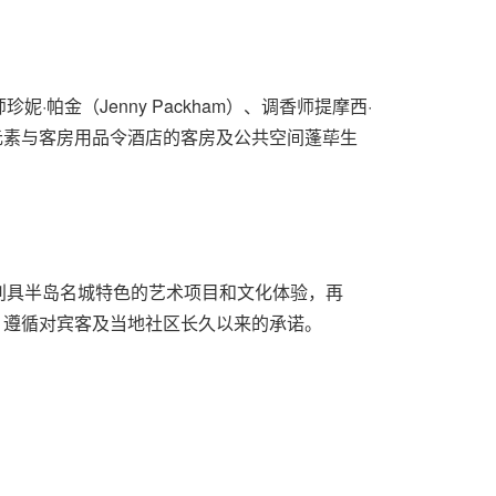
金（Jenny Packham）、调香师提摩西·
创作的设计元素与客房用品令酒店的客房及公共空间蓬荜生
别具半岛名城特色的艺术项目和文化体验，再
旨，遵循对宾客及当地社区长久以来的承诺。