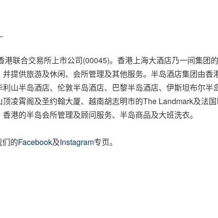
）
香港联合交易所上市公司(00045)。香港上海大酒店乃一间集
，并提供旅游及休闲、会所管理及其他服务。半岛酒店集团由香
华利山半岛酒店、伦敦半岛酒店、巴黎半岛酒店、伊斯坦布尔半
阁及圣约翰大厦、越南胡志明市的The Landmark及法国巴黎的2
、香港的半岛会所管理及顾问服务、半岛商品及大班洗衣。
我们的
Facebook
及
Instagram
专页。