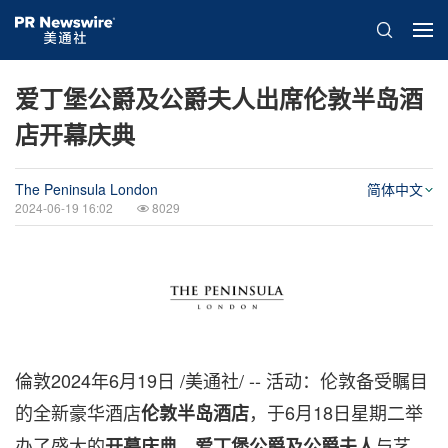
爱丁堡公爵及公爵夫人出席伦敦半岛酒
店开幕庆典
The Peninsula London
简体中文
2024-06-19 16:02
8029
倫敦
2024年6月19日
/美通社/ -- 活动：伦敦备受瞩目
的全新豪华酒店
，于6月18日星期二举
伦敦半岛酒店
办了盛大的
。
与艺
开幕庆典
爱丁堡公爵及公爵夫人