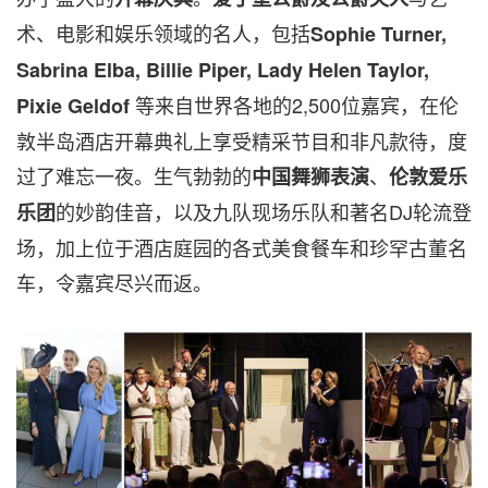
术、电影和娱乐领域的名人，包括
Sophie Turner
,
Sabrina Elba
,
Billie Piper
, Lady
Helen Taylor
,
等来自世界各地的2,500位嘉宾，在伦
Pixie Geldof
敦半岛酒店开幕典礼上享受精采节目和非凡款待，度
过了难忘一夜。生气勃勃的
、
中国舞狮表演
伦敦爱乐
的妙韵佳音，以及九队现场乐队和著名DJ轮流登
乐团
场，加上位于酒店庭园的各式美食餐车和珍罕古董名
车，令嘉宾尽兴而返。