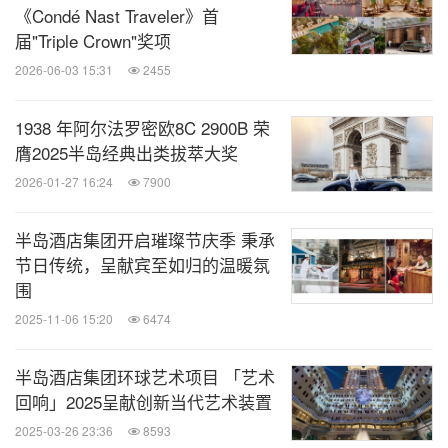
《Condé Nast Traveler》首
届"Triple Crown"奖项
2026-06-03 15:31
2455
1938 年阿尔法罗密欧8C 2900B 荣
膺2025半岛经典出类拔萃大奖
2026-01-27 16:24
7900
半岛酒店集团开启璀璨节庆季 秉承
节日传统，呈献宾至如归的温暖氛
围
2025-11-06 15:20
6474
半岛酒店集团环球艺术项目 「艺术
回响」2025呈献创新当代艺术装置
2025-03-26 23:36
8593