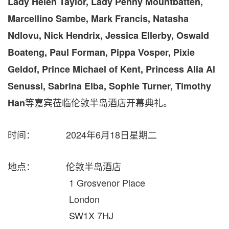
Lady
Helen Taylor
, Lady Penny Mountbatten,
Marcellino Sambe
,
Mark Francis
,
Natasha
Ndlovu
,
Nick Hendrix
,
Jessica Ellerby
,
Oswald
Boateng
,
Paul Forman
,
Pippa Vosper
, Pixie
Geldof,
Prince Michael
of
Kent
,
Princess Alia Al
Senussi
,
Sabrina Elba
,
Sophie Turner
,
Timothy
等嘉宾莅临伦敦半岛酒店开幕典礼。
Han
时间： 2024年6月18日星期二
地点： 伦敦半岛酒店
1 Grosvenor Place
London
SW1X 7HJ