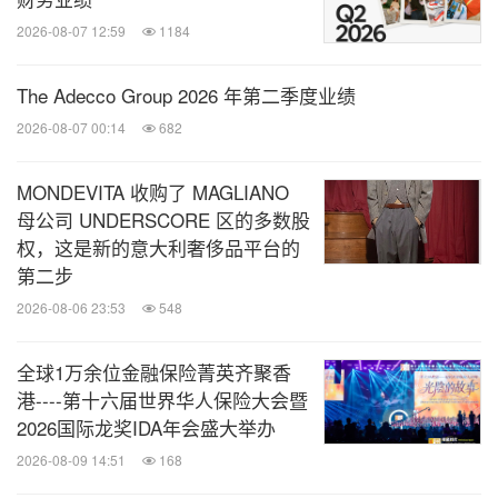
响所抵消。自有业务销售额增长23%。
2026-08-07 12:59
1184
2022年第四季度，EMEA市场的未交货订单高出历
The Adecco Group 2026 年第二季度业绩
史均值约40%。
2026-08-07 00:14
682
美国通用会计准则营业利润率提高140个基点，调
整后营业利润率提高150个基点，调整后EBITDA
MONDEVITA 收购了 MAGLIANO
利润率提高80个基点。
母公司 UNDERSCORE 区的多数股
强劲的订单量增长、积极的价格实现和生产率提
权，这是新的意大利奢侈品平台的
第二步
升，超额抵消了供应链挑战所带来的原材料和其他
2026-08-06 23:53
通货膨胀以及客户服务成本上涨带来的负面影响。
548
公司也将继续保持高水平的业务再投入。
全球1万余位金融保险菁英齐聚香
港----第十六届世界华人保险大会暨
亚太地区积极为客户创新。亚太市场业务
亚太市场：
2026国际龙奖IDA年会盛大举办
包括暖通空调系统与服务、商用楼宇建筑解决方案以
2026-08-09 14:51
168
及运输制冷系统和解决方案。