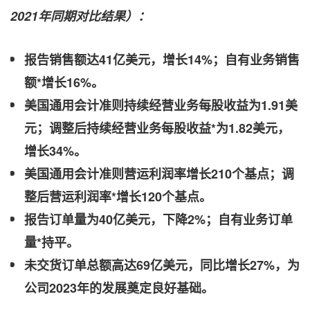
2021
年同期对比结果）：
报告销售额达
41
亿美元，增长
14%
；自有业务销售
额
*
增长
16%
。
美国通用会计准则持续经营业务每股收益为
1.91
美
元；调整后持续经营业务每股收益
*
为
1.82
美元，
增长
34%
。
美国通用会计准则营运利润率增长
210
个基点；调
整后营运利润率
*
增长
120
个基点。
报告订单量为
40
亿美元，下降
2%
；自有业务订单
量
*
持平。
未交货订单总额高达
69
亿美元，同比增长
27%
，为
公司
2023
年的发展奠定良好基础。