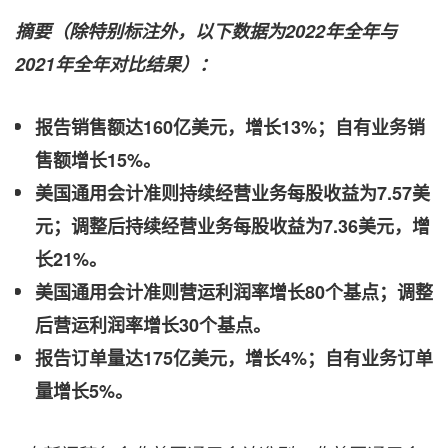
摘要（除特别标注外，以下数据为
2022
年全年与
2021
年全年对比结果）：
报告销售额达
160
亿美元，增长
13%
；自有业务销
售额增长
15%
。
美国通用会计准则持续经营业务每股收益为
7.57
美
元；调整后持续经营业务每股收益为
7.36
美元，增
长
21%
。
美国通用会计准则营运利润率增长
80
个基点；调整
后营运利润率增长
30
个基点。
报告订单量达
175
亿美元，增长
4%
；自有业务订单
量增长
5%
。