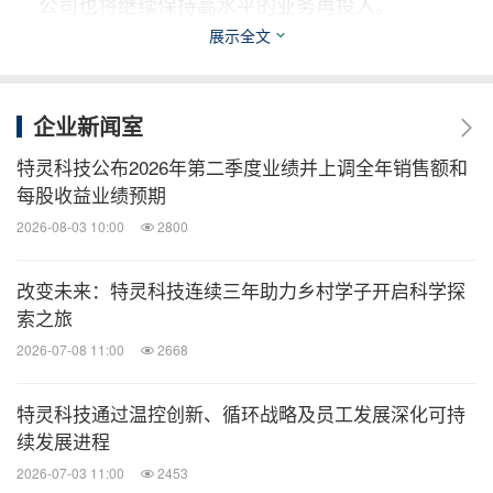
公司也将继续保持高水平的业务再投入。
展示全文
欧洲、中东、非
欧洲、中东、非洲（
EMEA
）市场：
洲地区积极为客户创新。EMEA市场业务包括暖通空
企业新闻室
调系统与服务、商用楼宇建筑解决方案以及运输制冷
特灵科技公布2026年第二季度业绩并上调全年销售额和
系统和解决方案。
每股收益业绩预期
2026-08-03 10:00
2800
单位（百万美元）
Q4 2022
Q4 2021
同比变化
自
有业
改变未来：特灵科技连续三年助力乡村学子开启科学探
索之旅
订单量
$483.7
$510.3
(5) %
2026-07-08 11:00
2668
净销售额
$558.5
$482.8
16 %
特灵科技通过温控创新、循环战略及员工发展深化可持
续发展进程
美国通用会计准则营运收益
$85.3
$67.2
27 %
2026-07-03 11:00
2453