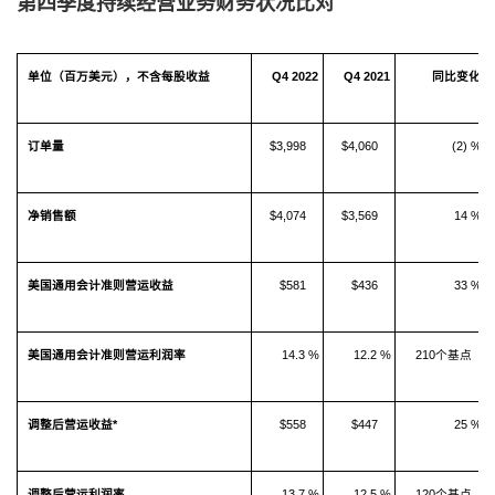
第四季度持续经营业务财务状况比对
单位（百万美元），不含每股收益
Q4 2022
Q4 2021
同比变化
订单量
$3,998
$4,060
(2) %
净销售额
$4,074
$3,569
14 %
美国通用会计准则营运收益
$581
$436
33 %
美国通用会计准则营运利润率
14.3 %
12.2 %
210个基点
调整后营运收益
*
$558
$447
25 %
调整后营运利润率
13.7 %
12.5 %
120个基点