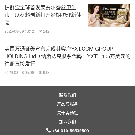
护舒宝全球首发莱赛尔蚕丝卫生
巾，以材料创新打开经期护理新体
单位（百万美元）
Q4 2022
Q4 2021
同比变化
验
2026-08-09 13:42
242
订单量
$330.2
$377.1
(12) %
美国万通证券宣布完成其客户YXT.COM GROUP
HOLDING Ltd（纳斯达克股票代码：YXT）105万美元的
净销售额
$375.5
$337.0
11 %
注册直接发行
2026-08-08 05:00
983
美国通用会计准则营运收益
$75.9
$60.3
26 %
美国通用会计准则营运利润率
联系我们
20.2 %
17.9 %
230个基点
产品与服务
关于美通社
调整后营运收益
$76.5
$60.5
26 %
加入我们
+86-010-59539500
调整后营运利润率
20.4 %
18.0 %
240个基点