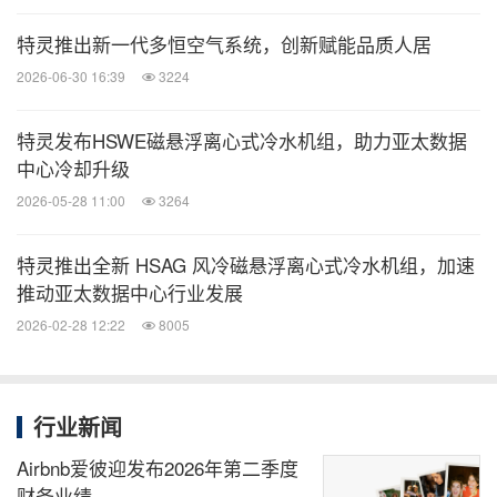
特灵推出新一代多恒空气系统，创新赋能品质人居
美国通用会计准则营运利润率
15.3 %
13.9 %
140个基点
2026-06-30 16:39
3224
调整后营运收益
$86.3
$67.6
28 %
特灵发布HSWE磁悬浮离心式冷水机组，助力亚太数据
中心冷却升级
调整后营运利润率
15.5 %
14.0 %
150个基点
2026-05-28 11:00
3264
调整后
EBITDA
$91.9
$75.8
21 %
特灵推出全新 HSAG 风冷磁悬浮离心式冷水机组，加速
推动亚太数据中心行业发展
调整后
EBITDA
利润率
16.5 %
15.7 %
80个基点
2026-02-28 12:22
8005
报告订单量下降5%，自有业务订单量增长2%。商
用暖通空调自有业务订单量实现低两位数增长。
行业新闻
报告销售额增长16%，包括收购带来的约5个百分
Airbnb爱彼迎发布2026年第二季度
点的增长，但被汇兑带来的约12个百分点的负面影
财务业绩