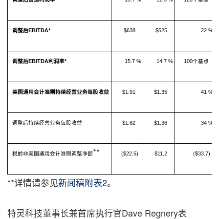
调整后
EBITDA*
$638
$525
22 %
调整后
EBITDA
利润率
*
15.7 %
14.7 %
100个基点
美国通用会计准则持续经营业务每股收益
$1.91
$1.35
41 %
调整后持续经营业务每股收益
$1.82
$1.36
34 %
**
税前非美国通用会计准则调整净额
($22.5)
$11.2
($33.7)
**详情请参见
新闻稿附表2
。
特灵科技董事长兼首席执行官Dave Regnery表