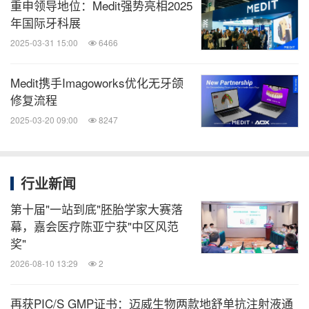
重申领导地位：Medit强势亮相2025
年国际牙科展
2025-03-31 15:00
6466
Medit携手Imagoworks优化无牙颌
修复流程
2025-03-20 09:00
8247
行业新闻
第十届"一站到底"胚胎学家大赛落
幕，嘉会医疗陈亚宁获"中区风范
奖"
2026-08-10 13:29
2
再获PIC/S GMP证书：迈威生物两款地舒单抗注射液通