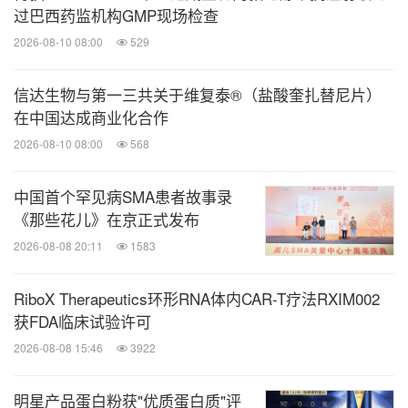
过巴西药监机构GMP现场检查
2026-08-10 08:00
529
信达生物与第一三共关于维复泰®（盐酸奎扎替尼片）
在中国达成商业化合作
2026-08-10 08:00
568
中国首个罕见病SMA患者故事录
《那些花儿》在京正式发布
2026-08-08 20:11
1583
RiboX Therapeutics环形RNA体内CAR-T疗法RXIM002
获FDA临床试验许可
2026-08-08 15:46
3922
明星产品蛋白粉获"优质蛋白质"评