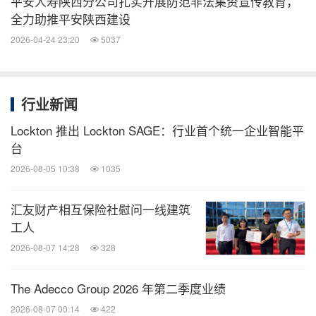
平安人寿陕西分公司扎实开展防范非法集资宣传教育，
全力助推平安陕西建设
2026-04-24 23:20
5037
行业新闻
Lockton 推出 Lockton SAGE：行业首个统一企业智能平
台
2026-08-05 10:38
1035
汇友财产相互保险社慰问一线建筑
工人
2026-08-07 14:28
328
The Adecco Group 2026 年第二季度业绩
2026-08-07 00:14
422