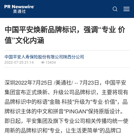
中国平安焕新品牌标识，强调“专业 价
值”文化内涵
中国平安人寿保险股份有限公司陕西分公司
2022-07-25 21:14
13404
深圳
2022年7月25日
/美通社/ -- 7月23日，中国平安
集团宣布正式焕新、升级公司品牌标识，主要将现有
品牌标识中的标语"金融·科技"升级为"专业·价值"，品
牌标识主体的中文和拼音"PINGAN"保持原版设计。
即日起，平安集团及旗下专业公司相关传播均统一使
用新的品牌标识和"专业，让生活更简单"的品牌口