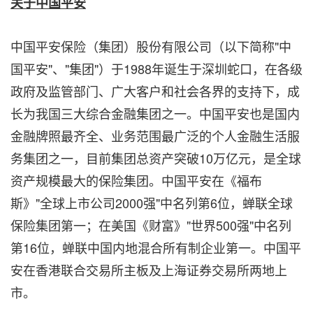
关于中国平安
中国平安保险（集团）股份有限公司（以下简称"中
国平安"、"集团"）于1988年诞生于深圳蛇口，在各级
政府及监管部门、广大客户和社会各界的支持下，成
长为我国三大综合金融集团之一。中国平安也是国内
金融牌照最齐全、业务范围最广泛的个人金融生活服
务集团之一，目前集团总资产突破10万亿元，是全球
资产规模最大的保险集团。中国平安在《福布
斯》"全球上市公司2000强"中名列第6位，蝉联全球
保险集团第一；在美国《财富》"世界500强"中名列
第16位，蝉联中国内地混合所有制企业第一。中国平
安在香港联合交易所主板及上海证券交易所两地上
市。