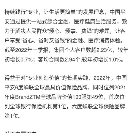
持续践行"专业，让生活更简单"的发展理念，中国平
安通过提供一站式综合金融、医疗健康生活服务，致
力于解决人民群众"烦心、烦事、费钱"的难题，让客
户享受"省心、省时又省钱"的金融、医疗消费体验。
截至2022年
一季报
，集团个人客户数超2.23亿，较年
初增长0.7%；客均合同数2.94个,较年初增长1.0%。
得益于对"专业创造价值"的长期实践，2022年，中国
平安6度蝉联全球最具价值保险品牌，同时位列2021
年度BrandZTM全球品牌价值100强第49位，首次位
列全球银行保险机构第1位，六度蝉联全球保险品牌
第1位。