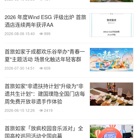
2026 年度Wind ESG 评级出炉 首旅
酒店连续两年获评AA
2026-08-06 15:40
999
首旅如家于成都欢乐谷举办"青春一
夏"主题活动 场景化触达年轻客群
2026-07-30 14:51
609
首旅如家"非遗扶持计划"升级为"非
遗共生计划"：建国璞隐全国门店每
周免费开放非遗手作体验
2026-06-15 12:26
2419
首旅如家「放疯校园音乐派对」全
国高校巡回活动全国启幕