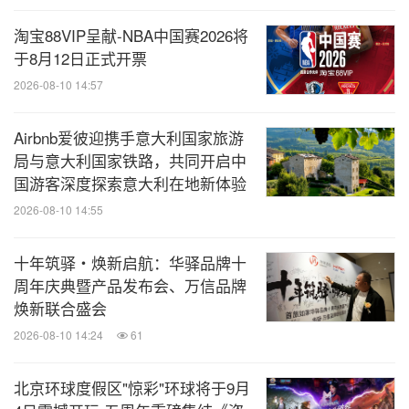
淘宝88VIP呈献-NBA中国赛2026将
于8月12日正式开票
2026-08-10 14:57
Airbnb爱彼迎携手意大利国家旅游
局与意大利国家铁路，共同开启中
国游客深度探索意大利在地新体验
2026-08-10 14:55
十年筑驿・焕新启航：华驿品牌十
周年庆典暨产品发布会、万信品牌
焕新联合盛会
2026-08-10 14:24
61
北京环球度假区"惊彩"环球将于9月