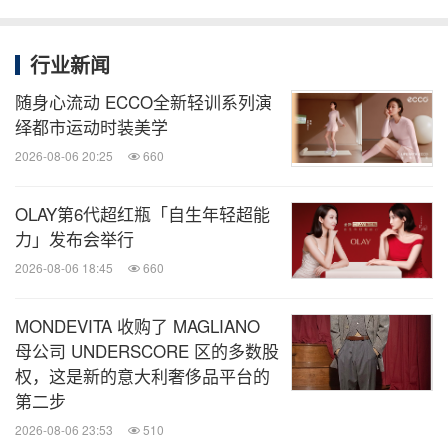
行业新闻
随身心流动 ECCO全新轻训系列演
绎都市运动时装美学
2026-08-06 20:25
660
滑雪运动员满丹丹演绎TRAINING综训系列
OLAY第6代超红瓶「自生年轻超能
力」发布会举行
2026-08-06 18:45
660
行动家吴孟珂 -- 掌控精准，舞出自由
MONDEVITA 收购了 MAGLIANO
舞者吴孟珂以自身逐梦故事诠释随心而动，自由强大
母公司 UNDERSCORE 区的多数股
的女子力量。从台北艺术大学到全球知名荷兰舞蹈剧
权，这是新的意大利奢侈品平台的
场，从舞者身份到担任排练指导，每一个与舞蹈相关
第二步
的梦想，她都听从内心的声音，沉淀打磨，付诸行
2026-08-06 23:53
510