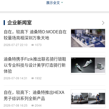
此次，迪桑特携手两位女性行动家，发布“身随心
展示全文
动、精准如一”的女性主张。迪桑特相信女性可以优
雅、可以灵动、可以沉稳、亦可以爆发出能量，真正
企业新闻室
投入运动的女性，是自由而强大的，跟随内心而动，
精准掌控自己的节奏。
自在，较高下 迪桑特D:MODE自在
较量场亮相深圳万象天地
2026-07-27 22:10
1073
行动家满丹丹 -- 锁定目标，精准超越
迪桑特携手Fizik推出联名骑行锁鞋
从事越野滑雪运动20多年，运动员满丹丹时时刻刻都
以专业科技与设计美学打造骑行新
在身随心动，不断激发自己的潜能。为兑现天赋，早
体验
起多练一小时，激发潜能，突破自己；为国家荣誉，
2026-07-09 14:31
1932
临危受命拼命备战，精准过人，赢得冠军；为宣传冬
自在，较高下：迪桑特推出HEXA
季运动，不遗余力推广，在自己热爱的滑雪项目上身
男子综训系列全新产品
体力行在行动。从以滑雪为乐的女孩到亚冬会冠军，
2026-07-08 16:25
2044
再到大学老师，身份在改变，目标在一个个达成，满