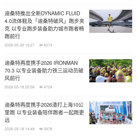
丹丹充满动力和激情的内心不变。
迪桑特推出全新DYNAMIC FLUID
4.0流体鞋及「迪桑特破风」跑步夹
克 以专业跑步装备助力城市跑者畅
跑前行
2026-05-26 19:27
4274
迪桑特再度携手2026 IRONMAN
70.3 以专业装备助力铁三运动员破
风前行
2026-05-18 20:58
4724
迪桑特再度携手2026渣打上海10公
里跑 以专业装备陪伴跑者一起跑更
远
2026-05-18 14:49
3978