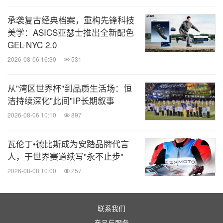
动。对于舞蹈，她精心打磨每一个动作，经过几十上
承袭复古经典档案，重构先锋科技
百场的重复和累积，把创作过程中最极致的部分精准
美学：ASICS亚瑟士推出全新配色
固定，做到身心合一。她的逐梦之旅与DESCENTE
GEL-NYC 2.0
迪桑特精准契合，在动她所想中掌握自己的节奏。
2026-08-06 16:30
531
从"湾区世界杯"到品质生活场：恒
洁持续深化"此间"IP长期叙事
2026-08-06 10:10
897
瓦伦丁•德比斯成为安踏品牌代言
人，于世界赛道续写"永不止步"
2026-08-08 10:00
257
联系我们
产品与服务