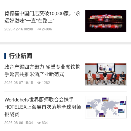
肯德基中国门店突破10,000家，"永
所呈报的公认会计准则业绩包括特别项目，而经调整
远好滋味"一直"在路上"
的非公认会计准则计量指标不包括这些特别项目。特
2023-12-16 00:08
24096
别项目不计入任何 分部业绩，因此只影响百胜中国
所呈报的公认会计准则业绩。请参阅本新闻稿中有关
“所呈报的公认会计准则业绩与非公认 会计准则经调
行业新闻
整计量指标调节”部分。
政企产渠四方聚力 雀巢专业餐饮携
手延吉共推米酒产业新范式
电话会议细节
2026-08-07 19:15
1282
百胜中国管理层将于美国东部时间 2022 年 2 月 8 日
Worldchefs世界厨师联合会携手
HOTELEX上海展首次落地全球厨师
星期二下午七时正（北京时间 2022 年 2 月 9 日星期
挑战赛
三上午八 时正）召开业绩电话会议。
2026-08-06 15:34
634