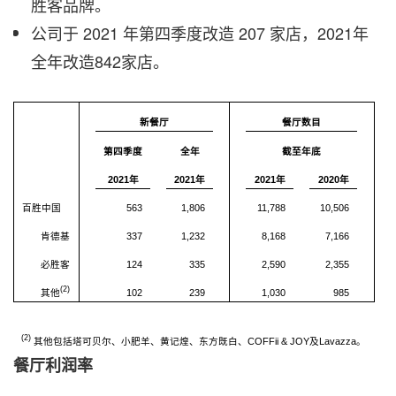
胜客品牌。
公司于 2021 年第四季度改造 207 家店，2021年
全年改造842家店。
新餐厅
餐厅数目
第四季度
全年
截至年底
2021年
2021年
2021年
2020年
百胜中国
563
1,806
11,788
10,506
肯德基
337
1,232
8,168
7,166
必胜客
124
335
2,590
2,355
(2)
其他
102
239
1,030
985
(2)
其他包括塔可贝尔、小肥羊、黄记煌、东方既白、COFFii & JOY及Lavazza。
餐厅利润率