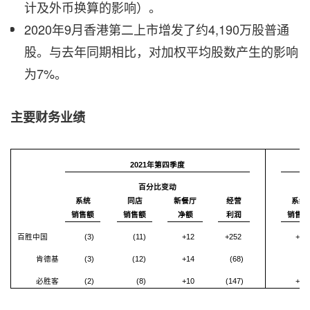
计及外币换算的影响）。
2020年9月香港第二上市增发了约4,190万股普通
股。与去年同期相比，对加权平均股数产生的影响
为7%。
主要财务业绩
2021年第四季度
百分比变动
系统
同店
新餐厅
经营
系统
销售额
销售额
净额
利润
销售额
百胜中国
(3)
(11)
+12
+252
+10
肯德基
(3)
(12)
+14
(68)
+8
必胜客
(2)
(8)
+10
(147)
+14