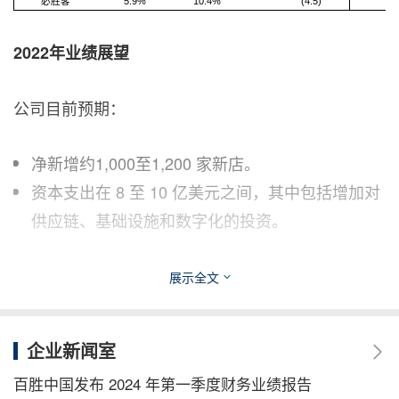
必胜客
5.9%
10.4%
(4.5)
1
2022年业绩展望
公司目前预期：
净新增约1,000至1,200 家新店。
资本支出在 8 至 10 亿美元之间，其中包括增加对
供应链、基础设施和数字化的投资。
其他更新
展示全文
为表彰员工应对新冠疫情局势方面做出的巨大努
企业新闻室
力，公司决定升级一线员工的医疗保险，包括为每
百胜中国发布 2024 年第一季度财务业绩报告
位符合条件的餐厅经理（RGM）新增百万医疗