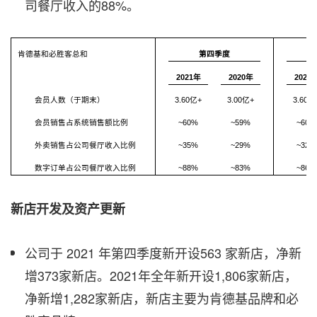
司餐厅收入的88%。
肯德基和必胜客总和
第四季度
2021年
2020年
2021
会员人数（于期末）
3.60亿+
3.00亿+
3.60亿
会员销售占系统销售额比例
~60%
~59%
~60%
外卖销售占公司餐厅收入比例
~35%
~29%
~32%
数字订单占公司餐厅收入比例
~88%
~83%
~86%
新店开发及资产更新
公司于 2021 年第四季度新开设563 家新店，净新
增373家新店。2021年全年新开设1,806家新店，
净新增1,282家新店，新店主要为肯德基品牌和必