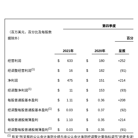
第四季度
（百万美元，百分比及每股数
据除外）
百分比
2021年
2020年
呈报
经营利润
$
633
$
180
+252
(1)
经调整经营利润
$
16
$
182
(91)
净利润
$
475
$
151
+214
(1)
经调整净利润
$
11
$
153
(93)
每股普通股基本盈利
$
1.11
$
0.36
+208
(1)
经调整每股普通股基本盈利
$
0.03
$
0.37
(92)
每股普通股摊薄盈利
$
1.10
$
0.35
+214
(1)
经调整每股普通股摊薄盈利
$
0.03
$
0.35
(91)
(1)
有关“所呈报的公认会计准则业绩与非公认会计准则经调整计量指标调节”的更多详情