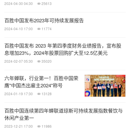
2024-04-30 04:30
25613
险，为服务组组长新增重疾保障，并提升餐厅经理
及其他管理组家庭成员的重疾保障额度。升级后的
百胜中国发布2023年可持续发展报告
福利保障预计可惠及近100,000名一线员工及其家
2024-04-10 17:00
11774
人。
作为对公司在可持续发展方面的承诺和持续进步的
百胜中国发布 2023 年第四季度财务业绩报告，宣布股
认可，公司在 2021 年的MSCI ESG（环境、社会
息增加23%，2024年股票回购扩大至12.5亿美元
和治理）评级中获得“A”级，并且是在 2021 年标普
2024-02-07 05:30
35020
全球企业可持续发展评估 (CSA) 中餐厅和休闲设
六年蝉联，行业第一！百胜中国荣
施行业评估的 28 家公司中得分最高的公司之一。
膺"中国杰出雇主2024"称号
百胜中国是唯一一家入选道琼斯可持续发展世界指
2024-01-19 17:30
13128
数的中国大陆公司。另外，百胜中国已经连续四年
入选彭博两性平等指数。
百胜中国连续第四年蝉联道琼斯可持续发展指数餐饮与
休闲产业第一
关于非公认会计准则经调整计量指标
2023-12-21 17:00
11986