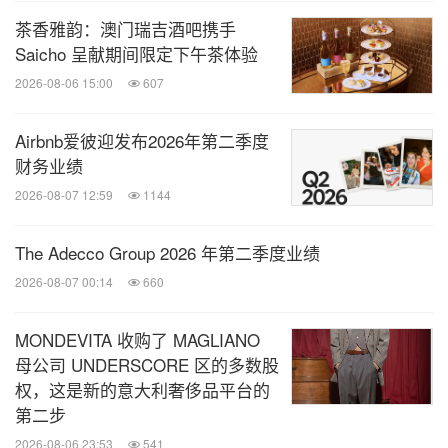
若要收听电话会议的网络直播，请访问：
https://edg
茶香雅韵：澳门瑞吉酒吧携手
e.media-server.com/mmc/p/vs49ywki
Saicho 呈献期间限定下午茶体验
2026-08-06 15:00
607
如需电话拨入，请于会议前通过以下链接进行注册。
注册完成后，您将收到参与者接入号码、密码及唯一
Airbnb爱彼迎发布2026年第二季度
财务业绩
的注册人代码。
2026-08-07 12:59
1144
注册链接:
http://apac.directeventreg.com/regist
The Adecco Group 2026 年第二季度业绩
ration/event/1696142
2026-08-07 00:14
660
会议代码: 1696142
MONDEVITA 收购了 MAGLIANO
电话会议的回放将可于电话会议结束两小时至美国东
母公司 UNDERSCORE 区的多数股
部时间 2022 年 2月 16 日星期四上午八时正（即北
权，这是新的意大利奢侈品平台的
第二步
京/香港时间 2022 年 2月 16 日星期三下午九时正）
2026-08-06 23:53
541