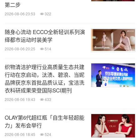
第二步
2026-08-06 23:53
322
随身心流动 ECCO全新轻训系列演
绎都市运动时装美学
2026-08-06 20:25
514
织物清洁护理行业高质量生态共建
行动在京启动，汰渍、碧浪、当妮
品牌获京东首批品质认证，宝洁洗
衣科研成果荣登国际SCI期刊
2026-08-06 19:43
433
OLAY第6代超红瓶「自生年轻超能
力」发布会举行
2026-08-06 18:45
524